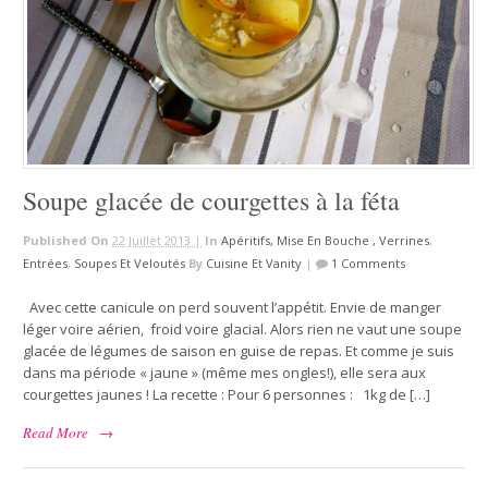
Soupe glacée de courgettes à la féta
Published On
22 Juillet 2013 |
In
Apéritifs, Mise En Bouche , Verrines
,
Entrées
,
Soupes Et Veloutés
By
Cuisine Et Vanity
|
1 Comments
Avec cette canicule on perd souvent l’appétit. Envie de manger
léger voire aérien, froid voire glacial. Alors rien ne vaut une soupe
glacée de légumes de saison en guise de repas. Et comme je suis
dans ma période « jaune » (même mes ongles!), elle sera aux
courgettes jaunes ! La recette : Pour 6 personnes : 1kg de […]
Read More
→