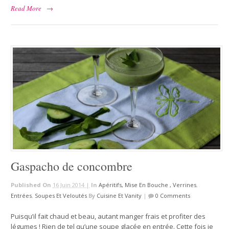
Read More
→
Gaspacho de concombre
Published On
16 Juin 2014 |
In
Apéritifs, Mise En Bouche , Verrines
,
Entrées
,
Soupes Et Veloutés
By
Cuisine Et Vanity
|
0 Comments
Puisqu’il fait chaud et beau, autant manger frais et profiter des
légumes ! Rien de tel qu’une soupe glacée en entrée. Cette fois je