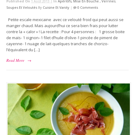
Published On
1 Août 2013 |
In
Apéritifs, Mise En Bouche , Verrines
,
Soupes Et Veloutés
By
Cuisine Et Vanity
|
0 Comments
Petite escale mexicaine avec ce velouté froid qui peut aussi se
manger chaud. Mais aujourd’hui ce sera bien frais pour lutter
contre la « calor » ! La recette : Pour 4 personnes : 1 grosse boite
de maïs- 1 oignon–1 filet d’huile d’olive-1 pincée de piment de
cayenne- 1 nuage de lait-quelques tranches de chorizo-
l’équivalent du […]
Read More
→