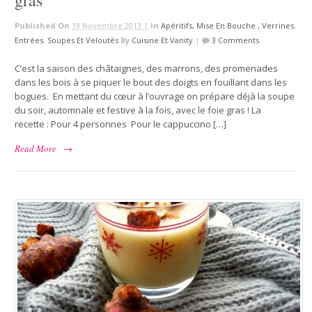
Published On
19 Novembre 2013 |
In
Apéritifs, Mise En Bouche , Verrines
,
Entrées
,
Soupes Et Veloutés
By
Cuisine Et Vanity
|
3 Comments
C’est la saison des châtaignes, des marrons, des promenades
dans les bois à se piquer le bout des doigts en fouillant dans les
bogues. En mettant du cœur à l’ouvrage on prépare déjà la soupe
du soir, automnale et festive à la fois, avec le foie gras ! La
recette : Pour 4 personnes Pour le cappuccino […]
Read More
→