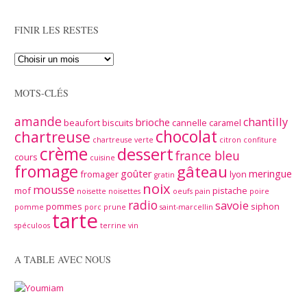
FINIR LES RESTES
MOTS-CLÉS
amande
chantilly
brioche
beaufort
biscuits
cannelle
caramel
chocolat
chartreuse
chartreuse verte
citron
confiture
crème
dessert
france bleu
cours
cuisine
fromage
gâteau
goûter
meringue
fromager
lyon
gratin
noix
mousse
mof
pistache
noisette
noisettes
oeufs
pain
poire
radio
savoie
pommes
siphon
pomme
porc
prune
saint-marcellin
tarte
spéculoos
terrine
vin
A TABLE AVEC NOUS