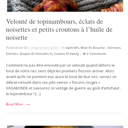
Velouté de topinambours, éclats de
noisettes et petits croutons à l’huile de
noisette
Published On
13 Novembre 2013 |
In
Apéritifs, Mise En Bouche , Verrines
,
Entrées
,
Soupes Et Veloutés
By
Cuisine Et Vanity
|
2 Comments
Comment ne pas être envouté par un velouté quand dehors le
bout de votre nez sens déjà les premiers flocons arriver. Alors
avant qu’ils ne pointent eux aussi le bout de leur nez, servez ce
délicat velouté dans ces jolis verres « flocons rouges »
VAGABONDE et savourez ce vestige de guerre au goût d’artichaut :
le topinambour ! […]
Read More
→