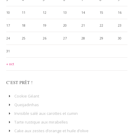
10
11
12
13
14
15
16
17
18
19
20
21
22
23
24
25
26
27
28
29
30
31
« oct
C’EST PRÊT !
Cookie Géant
Queijadinhas
Invisible salé aux carottes et cumin
Tarte rustique aux mirabelles
Cake aux zestes d’orange et huile d’olive