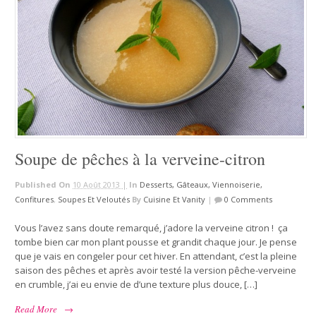
Soupe de pêches à la verveine-citron
Published On
10 Août 2013 |
In
Desserts, Gâteaux, Viennoiserie,
Confitures
,
Soupes Et Veloutés
By
Cuisine Et Vanity
|
0 Comments
Vous l’avez sans doute remarqué, j’adore la verveine citron ! ça
tombe bien car mon plant pousse et grandit chaque jour. Je pense
que je vais en congeler pour cet hiver. En attendant, c’est la pleine
saison des pêches et après avoir testé la version pêche-verveine
en crumble, j’ai eu envie de d’une texture plus douce, […]
Read More
→