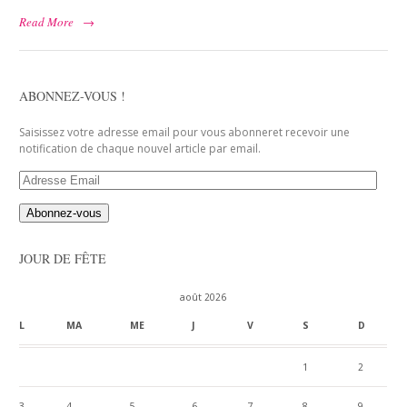
Read More
→
ABONNEZ-VOUS !
Saisissez votre adresse email pour vous abonneret recevoir une
notification de chaque nouvel article par email.
Adresse
Email
JOUR DE FÊTE
août 2026
L
MA
ME
J
V
S
D
1
2
3
4
5
6
7
8
9