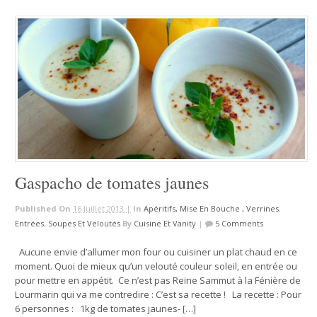
Gaspacho de tomates jaunes
Published On
16 Juillet 2013 |
In
Apéritifs, Mise En Bouche , Verrines
,
Entrées
,
Soupes Et Veloutés
By
Cuisine Et Vanity
|
5 Comments
Aucune envie d’allumer mon four ou cuisiner un plat chaud en ce
moment. Quoi de mieux qu’un velouté couleur soleil, en entrée ou
pour mettre en appétit. Ce n’est pas Reine Sammut à la Fénière de
Lourmarin qui va me contredire : C’est sa recette ! La recette : Pour
6 personnes : 1kg de tomates jaunes- […]