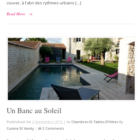
couver, à l’abri des rythmes urbains […]
Read More
→
Un Banc au Soleil
Published On
3 Septembre 2013 |
In
Chambres Et Tables D’Hôtes
By
Cuisine Et Vanity
|
2 Comments