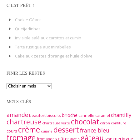
C’EST PRÊT !
Cookie Géant
Queijadinhas
Invisible salé aux carottes et cumin
Tarte rustique aux mirabelles
Cake aux zestes d’orange et huile d’olive
FINIR LES RESTES
MOTS-CLÉS
amande
chantilly
brioche
beaufort
biscuits
cannelle
caramel
chocolat
chartreuse
chartreuse verte
citron
confiture
crème
dessert
france bleu
cours
cuisine
fromage
gâteau
goûter
meringue
fromager
lyon
gratin