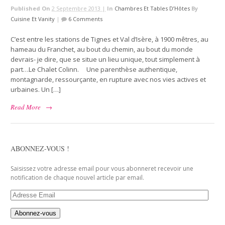
Published On
2 Septembre 2013 |
In
Chambres Et Tables D’Hôtes
By
Cuisine Et Vanity
|
6 Comments
C’est entre les stations de Tignes et Val d’Isère, à 1900 mêtres, au
hameau du Franchet, au bout du chemin, au bout du monde
devrais- je dire, que se situe un lieu unique, tout simplement à
part…Le Chalet Colinn. Une parenthèse authentique,
montagnarde, ressourçante, en rupture avec nos vies actives et
urbaines. Un […]
Read More
→
ABONNEZ-VOUS !
Saisissez votre adresse email pour vous abonneret recevoir une
notification de chaque nouvel article par email.
Adresse
Email