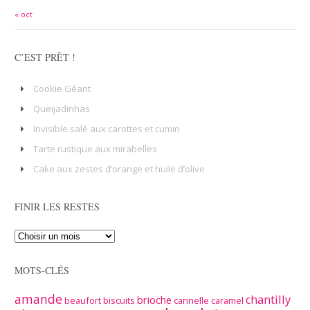
« oct
C’EST PRÊT !
Cookie Géant
Queijadinhas
Invisible salé aux carottes et cumin
Tarte rustique aux mirabelles
Cake aux zestes d’orange et huile d’olive
FINIR LES RESTES
MOTS-CLÉS
amande
chantilly
brioche
beaufort
biscuits
cannelle
caramel