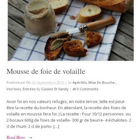
Mousse de foie de volaille
Published On
21 Septembre 2015 |
In
Apéritifs, Mise En Bouche ,
Verrines
,
Entrées
By
Cuisine Et Vanity
|
0 Comments
Avoir foi en nos valeurs refuges, en notre terroir, telle est peut-
être la recette du bonheur. En attendant, la recette des foies de
volaille en mousse fera foi ;) La recette : Pour 10/12 personnes ou
2 bocaux 600g de foies de volaille- 300 gr de beurre- 4 échalotes- 2
cl de rhum- 2 cl de porto- […]
Read More
→