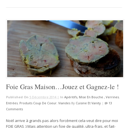
Foie Gras Maison…Jouez et Gagnez-le !
Published On
5 Décembre 2014 |
In
Apéritifs, Mise En Bouche , Verrines
,
Entrées
,
Produits Coup De Coeur
,
Viandes
By
Cuisine Et Vanity
|
13
Comments
Noël arrive à grands pas alors forcément cela veut dire pour moi
FOIE GRAS ;) Mais attention un foie de qualité, ultra-frais, et fait-