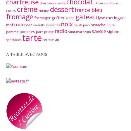
chocolat
chartreuse
chartreuse verte
citron
confiture
crème
dessert
france bleu
cours
cuisine
fromage
gâteau
goûter
meringue
fromager
lyon
gratin
noix
mousse
mof
pistache
noisette
noisettes
oeufs
pain
poire
radio
savoie
pommes
siphon
pomme
porc
prune
saint-marcellin
tarte
spéculoos
terrine
vin
A TABLE AVEC NOUS