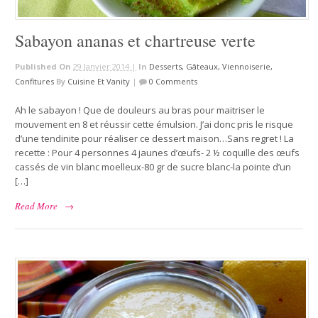
Sabayon ananas et chartreuse verte
Published On
29 Janvier 2014 |
In
Desserts, Gâteaux, Viennoiserie,
Confitures
By
Cuisine Et Vanity
|
0 Comments
Ah le sabayon ! Que de douleurs au bras pour maitriser le
mouvement en 8 et réussir cette émulsion. J’ai donc pris le risque
d’une tendinite pour réaliser ce dessert maison…Sans regret ! La
recette : Pour 4 personnes 4 jaunes d’œufs- 2 ½ coquille des œufs
cassés de vin blanc moelleux-80 gr de sucre blanc-la pointe d’un
[…]
Read More
→