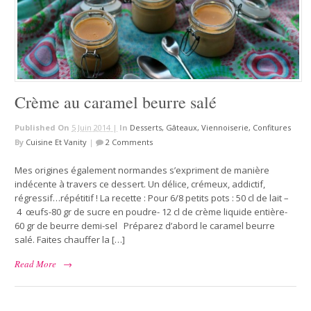
Crème au caramel beurre salé
Published On
5 Juin 2014 |
In
Desserts, Gâteaux, Viennoiserie, Confitures
By
Cuisine Et Vanity
|
2 Comments
Mes origines également normandes s’expriment de manière
indécente à travers ce dessert. Un délice, crémeux, addictif,
régressif…répétitif ! La recette : Pour 6/8 petits pots : 50 cl de lait –
4 œufs-80 gr de sucre en poudre- 12 cl de crème liquide entière-
60 gr de beurre demi-sel Préparez d’abord le caramel beurre
salé. Faites chauffer la […]
Read More
→