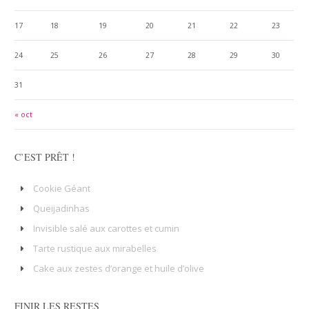
17
18
19
20
21
22
23
24
25
26
27
28
29
30
31
« oct
C’EST PRÊT !
Cookie Géant
Queijadinhas
Invisible salé aux carottes et cumin
Tarte rustique aux mirabelles
Cake aux zestes d’orange et huile d’olive
FINIR LES RESTES