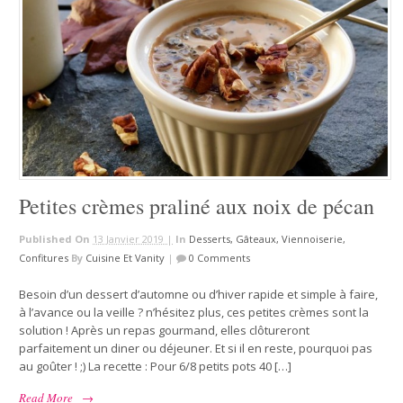
Petites crèmes praliné aux noix de pécan
Published On
13 Janvier 2019 |
In
Desserts, Gâteaux, Viennoiserie,
Confitures
By
Cuisine Et Vanity
|
0 Comments
Besoin d’un dessert d’automne ou d’hiver rapide et simple à faire,
à l’avance ou la veille ? n’hésitez plus, ces petites crèmes sont la
solution ! Après un repas gourmand, elles clôtureront
parfaitement un diner ou déjeuner. Et si il en reste, pourquoi pas
au goûter ! ;) La recette : Pour 6/8 petits pots 40 […]
Read More
→