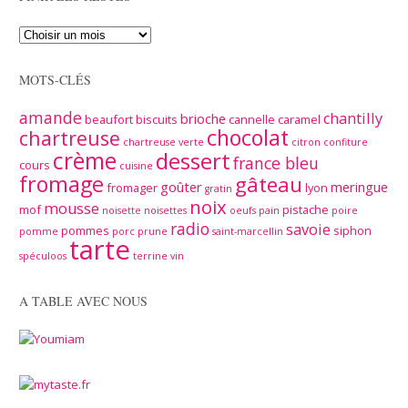
MOTS-CLÉS
amande
chantilly
brioche
beaufort
biscuits
cannelle
caramel
chocolat
chartreuse
chartreuse verte
citron
confiture
crème
dessert
france bleu
cours
cuisine
fromage
gâteau
goûter
meringue
fromager
lyon
gratin
noix
mousse
mof
pistache
noisette
noisettes
oeufs
pain
poire
radio
savoie
pommes
siphon
pomme
porc
prune
saint-marcellin
tarte
spéculoos
terrine
vin
A TABLE AVEC NOUS