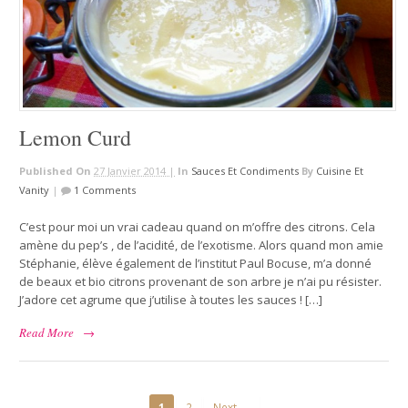
Lemon Curd
Published On
27 Janvier 2014 |
In
Sauces Et Condiments
By
Cuisine Et
Vanity
|
1 Comments
C’est pour moi un vrai cadeau quand on m’offre des citrons. Cela
amène du pep’s , de l’acidité, de l’exotisme. Alors quand mon amie
Stéphanie, élève également de l’institut Paul Bocuse, m’a donné
de beaux et bio citrons provenant de son arbre je n’ai pu résister.
J’adore cet agrume que j’utilise à toutes les sauces ! […]
Read More
→
1
2
Next →