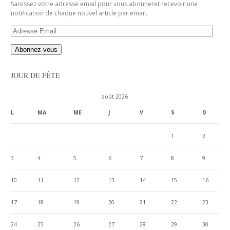
Saisissez votre adresse email pour vous abonneret recevoir une
notification de chaque nouvel article par email.
Adresse
Email
JOUR DE FÊTE
août 2026
L
MA
ME
J
V
S
D
1
2
3
4
5
6
7
8
9
10
11
12
13
14
15
16
17
18
19
20
21
22
23
24
25
26
27
28
29
30