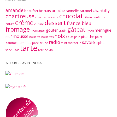
amande
chantilly
brioche
beaufort
biscuits
cannelle
caramel
chocolat
chartreuse
chartreuse verte
citron
confiture
crème
dessert
france bleu
cours
cuisine
fromage
gâteau
goûter
meringue
fromager
lyon
gratin
noix
mousse
mof
pistache
noisette
noisettes
oeufs
pain
poire
radio
savoie
pommes
siphon
pomme
porc
prune
saint-marcellin
tarte
spéculoos
terrine
vin
A TABLE AVEC NOUS