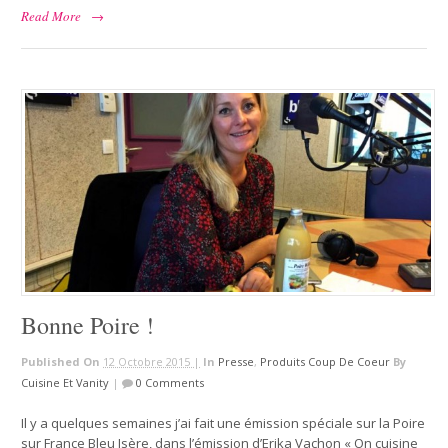
Read More
→
Bonne Poire !
Published On
12 Octobre 2015 |
In
Presse
,
Produits Coup De Coeur
By
Cuisine Et Vanity
|
0 Comments
Il y a quelques semaines j’ai fait une émission spéciale sur la Poire
sur France Bleu Isère, dans l’émission d’Erika Vachon « On cuisine