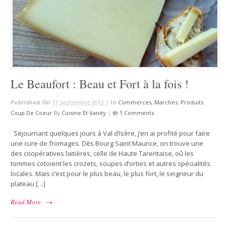
Le Beaufort : Beau et Fort à la fois !
Published On
17 Septembre 2013 |
In
Commerces, Marchés
,
Produits
Coup De Coeur
By
Cuisine Et Vanity
|
1 Comments
Séjournant quelques jours à Val d’Isère, j’en ai profité pour faire
une cure de fromages. Dès Bourg Saint Maurice, on trouve une
des coopératives laitières, celle de Haute Tarentaise, oû les
tommes cotoient les crozets, soupes d’orties et autres spécialités
locales. Mais c’est pour le plus beau, le plus fort, le seigneur du
plateau […]
Read More
→