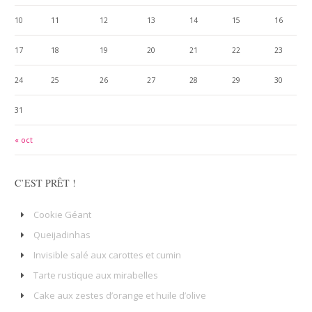
10
11
12
13
14
15
16
17
18
19
20
21
22
23
24
25
26
27
28
29
30
31
« oct
C’EST PRÊT !
Cookie Géant
Queijadinhas
Invisible salé aux carottes et cumin
Tarte rustique aux mirabelles
Cake aux zestes d’orange et huile d’olive