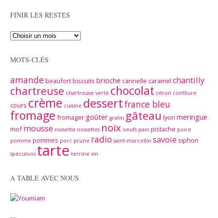
FINIR LES RESTES
MOTS-CLÉS
amande
chantilly
brioche
beaufort
biscuits
cannelle
caramel
chocolat
chartreuse
chartreuse verte
citron
confiture
crème
dessert
france bleu
cours
cuisine
fromage
gâteau
goûter
meringue
fromager
lyon
gratin
noix
mousse
mof
pistache
noisette
noisettes
oeufs
pain
poire
radio
savoie
pommes
siphon
pomme
porc
prune
saint-marcellin
tarte
spéculoos
terrine
vin
A TABLE AVEC NOUS