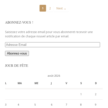
1
2
Next →
ABONNEZ-VOUS !
Saisissez votre adresse email pour vous abonneret recevoir une
notification de chaque nouvel article par email.
Adresse
Email
JOUR DE FÊTE
août 2026
L
MA
ME
J
V
S
D
1
2
3
4
5
6
7
8
9