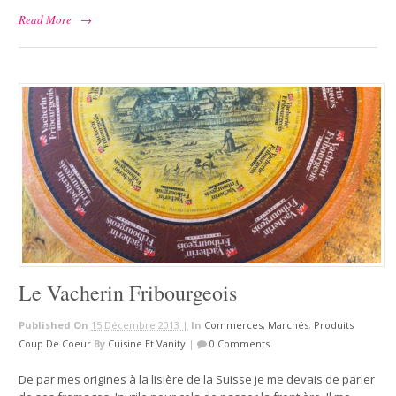
Read More
→
Le Vacherin Fribourgeois
Published On
15 Décembre 2013 |
In
Commerces, Marchés
,
Produits
Coup De Coeur
By
Cuisine Et Vanity
|
0 Comments
De par mes origines à la lisière de la Suisse je me devais de parler