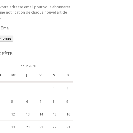
 votre adresse email pour vous abonneret
une notification de chaque nouvel article
.
E FÊTE
août 2026
A
ME
J
V
S
D
1
2
5
6
7
8
9
12
13
14
15
16
19
20
21
22
23