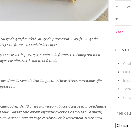
24
25
31
« oct
-50 gr de gruyère râpé- 40 gr de parmesan- 2 œufs- 30 gr de
0 gr de farine- 100 ml de lait entier.
C’EST P
outez le sel, le poivre, le cumin et la farine en mélangeant bien
z ensuite avec le lait petit à petit.
Coo
Que
Invi
amelles dans la sens de leur longueur à l’aide d’une mandoline afin
’épaisseur.
Tart
Cake
 Saupoudrez de 40 gr de parmesan. Placez dans le four préchauffé
four. Laissez totalement refroidir avant de démouler. Le mieux,
FINIR L
aire, laisser 1 nuit au frigo et démoulez le lendemain. Il n’en sera