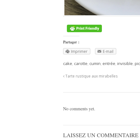
Partager :
Imprimer
E-mail
cake
,
carotte
,
cumin
,
entrée
,
invisible
,
pic
Tarte rustique aux mirabelles
No comments yet.
LAISSEZ UN COMMENTAIRE