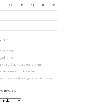
26
27
28
29
30
RÊT !
kie Géant
ijadinhas
sible salé aux carottes et cumin
e rustique aux mirabelles
 aux zestes d’orange et huile d’olive
ES RESTES