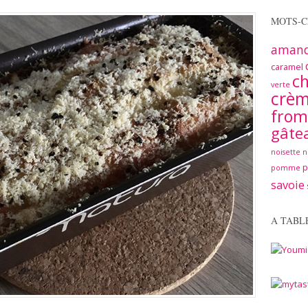
MOTS-C
aman
caramel
ch
verte
crè
from
gâte
noisette
n
pomme
savoie
A TABL