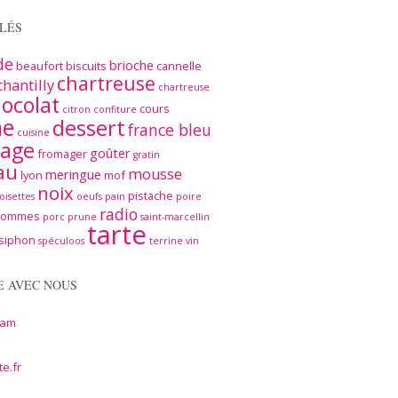
LÉS
de
brioche
beaufort
biscuits
cannelle
chartreuse
chantilly
chartreuse
ocolat
cours
citron
confiture
me
dessert
france bleu
cuisine
age
goûter
fromager
gratin
au
mousse
meringue
lyon
mof
noix
pistache
oisettes
oeufs
pain
poire
radio
pommes
porc
prune
saint-marcellin
tarte
siphon
spéculoos
terrine
vin
E AVEC NOUS