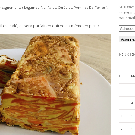
Saisissez
pagnements ( Légumes, Riz, Pates, Céréales, Pommes De Terres )
,
recevoir 
par email
, il est salé, et sera parfait en entrée ou même en picnic.
Adresse
Email
JOUR D
L
M
3
4
10
11
17
18