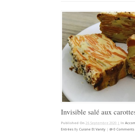
Invisible salé aux carott
Published On
26 Septembre 2020 |
In
Accom
Entrées
By
Cuisine Et Vanity
|
0 Comments