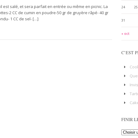
, il est salé, et sera parfait en entrée ou même en picnic. La
24
25
ottes-2 CC de cumin en poudre-50 gr de gruyère râpé- 40 gr
ndu- 1 CC de sel- […]
31
« oct
C’EST P
Coo
Que
Invi
Tart
Cake
FINIR L