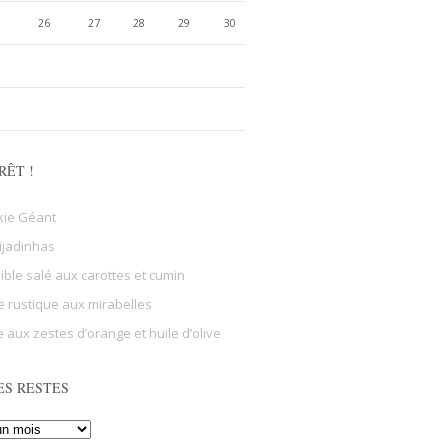
26
27
28
29
30
RÊT !
kie Géant
ijadinhas
sible salé aux carottes et cumin
e rustique aux mirabelles
 aux zestes d’orange et huile d’olive
ES RESTES