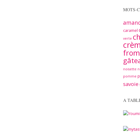
MOTS-C
aman
caramel
ch
verte
crè
from
gâte
noisette
n
pomme
savoie
A TABL