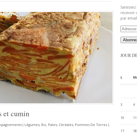
Saisissez
recevoir 
par email
Adresse
Email
JOUR D
L
M
3
4
es et cumin
10
11
pagnements ( Légumes, Riz, Pates, Céréales, Pommes De Terres )
,
17
18