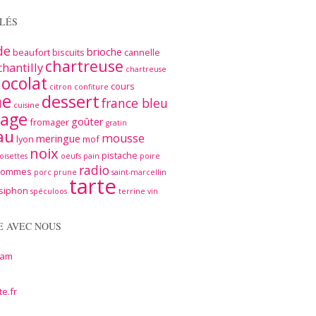
LÉS
de
brioche
beaufort
biscuits
cannelle
chartreuse
chantilly
chartreuse
ocolat
cours
citron
confiture
me
dessert
france bleu
cuisine
age
goûter
fromager
gratin
au
mousse
meringue
lyon
mof
noix
pistache
oisettes
oeufs
pain
poire
radio
pommes
porc
prune
saint-marcellin
tarte
siphon
spéculoos
terrine
vin
E AVEC NOUS