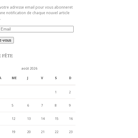
 votre adresse email pour vous abonneret
une notification de chaque nouvel article
.
E FÊTE
août 2026
A
ME
J
V
S
D
1
2
5
6
7
8
9
12
13
14
15
16
19
20
21
22
23