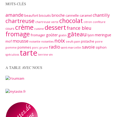
MOTS-CLÉS
amande
chantilly
brioche
beaufort
biscuits
cannelle
caramel
chocolat
chartreuse
chartreuse verte
citron
confiture
crème
dessert
france bleu
cours
cuisine
fromage
gâteau
goûter
meringue
fromager
lyon
gratin
noix
mousse
mof
pistache
noisette
noisettes
oeufs
pain
poire
radio
savoie
pommes
siphon
pomme
porc
prune
saint-marcellin
tarte
spéculoos
terrine
vin
A TABLE AVEC NOUS