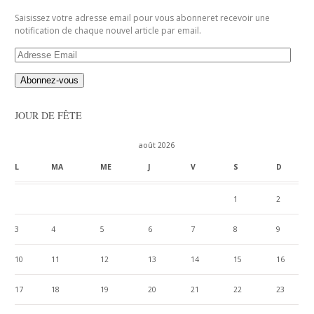
Saisissez votre adresse email pour vous abonneret recevoir une
notification de chaque nouvel article par email.
Adresse
Email
JOUR DE FÊTE
août 2026
L
MA
ME
J
V
S
D
1
2
3
4
5
6
7
8
9
10
11
12
13
14
15
16
17
18
19
20
21
22
23