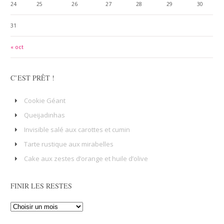
24
25
26
27
28
29
30
31
« oct
C’EST PRÊT !
Cookie Géant
Queijadinhas
Invisible salé aux carottes et cumin
Tarte rustique aux mirabelles
Cake aux zestes d’orange et huile d’olive
FINIR LES RESTES