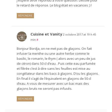
J’espère avoir répondu à votre question. Désolé pour
le retard de réponse. Le blog était en vacances ;) !
RÉPONDRE
Cuisine et Vanity
2 octobre 2017 at 19 h 45
min
#
Bonjour Bordja, on ne met pas de glaçons. On fait
infuser la menthe ou une autre herbe comme le
basilic, le romarin, le thym ( alors avec un peu de jus
de citron) dans 50 cl d’eau . Puis cette eau parfumée
et filtrée c’est à dire sans les feuilles est mise au
congélateur dans les bacs à glaçons. D’ou les glaçons.
En final il s’agit de l’équivalent en glaçons de 50 cl
d’eau. A vous de mesurer avec un bac mais des
glaçons bruts ne seront pas infusés.
RÉPONDRE