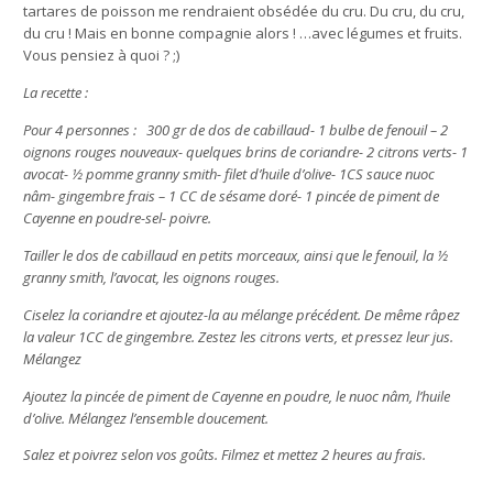
tartares de poisson me rendraient obsédée du cru. Du cru, du cru,
du cru ! Mais en bonne compagnie alors ! …avec légumes et fruits.
Vous pensiez à quoi ? ;)
La recette :
Pour 4 personnes : 300 gr de dos de cabillaud- 1 bulbe de fenouil – 2
oignons rouges nouveaux- quelques brins de coriandre- 2 citrons verts- 1
avocat- ½ pomme granny smith- filet d’huile d’olive- 1CS sauce nuoc
nâm- gingembre frais – 1 CC de sésame doré- 1 pincée de piment de
Cayenne en poudre-sel- poivre.
Tailler le dos de cabillaud en petits morceaux, ainsi que le fenouil, la ½
granny smith, l’avocat, les oignons rouges.
Ciselez la coriandre et ajoutez-la au mélange précédent. De même râpez
la valeur 1CC de gingembre. Zestez les citrons verts, et pressez leur jus.
Mélangez
Ajoutez la pincée de piment de Cayenne en poudre, le nuoc nâm, l’huile
d’olive. Mélangez l’ensemble doucement.
Salez et poivrez selon vos goûts. Filmez et mettez 2 heures au frais.