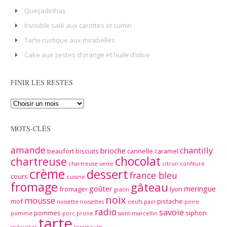
Queijadinhas
Invisible salé aux carottes et cumin
Tarte rustique aux mirabelles
Cake aux zestes d’orange et huile d’olive
FINIR LES RESTES
MOTS-CLÉS
amande
chantilly
brioche
beaufort
biscuits
cannelle
caramel
chocolat
chartreuse
chartreuse verte
citron
confiture
crème
dessert
france bleu
cours
cuisine
fromage
gâteau
goûter
meringue
fromager
lyon
gratin
noix
mousse
mof
pistache
noisette
noisettes
oeufs
pain
poire
radio
savoie
pommes
siphon
pomme
porc
prune
saint-marcellin
tarte
spéculoos
terrine
vin