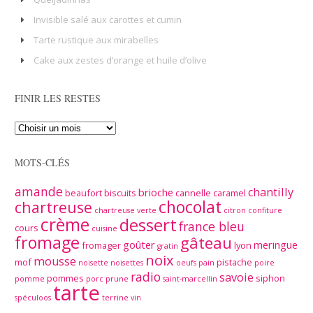
Invisible salé aux carottes et cumin
Tarte rustique aux mirabelles
Cake aux zestes d’orange et huile d’olive
FINIR LES RESTES
MOTS-CLÉS
amande
chantilly
brioche
beaufort
biscuits
cannelle
caramel
chocolat
chartreuse
chartreuse verte
citron
confiture
crème
dessert
france bleu
cours
cuisine
fromage
gâteau
goûter
meringue
fromager
lyon
gratin
noix
mousse
mof
pistache
noisette
noisettes
oeufs
pain
poire
radio
savoie
pommes
siphon
pomme
porc
prune
saint-marcellin
tarte
spéculoos
terrine
vin