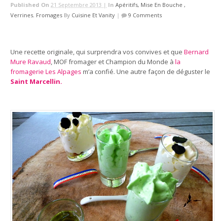
Published On
21 Septembre 2013 |
In
Apéritifs, Mise En Bouche ,
Verrines
,
Fromages
By
Cuisine Et Vanity
|
9 Comments
Une recette originale, qui surprendra vos convives et que
Bernard
Mure Ravaud
, MOF fromager et Champion du Monde à
la
fromagerie Les Alpages
m’a confié. Une autre façon de déguster le
Saint Marcellin.