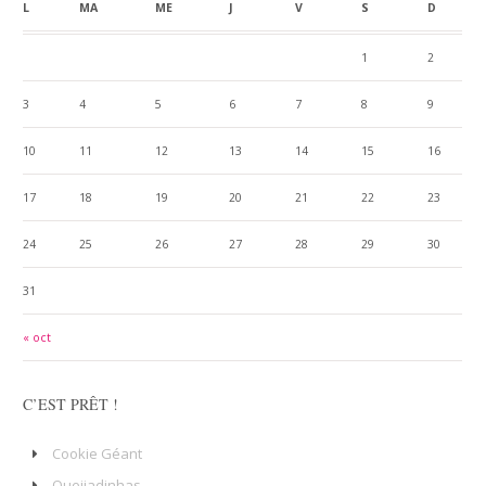
L
MA
ME
J
V
S
D
1
2
3
4
5
6
7
8
9
10
11
12
13
14
15
16
17
18
19
20
21
22
23
24
25
26
27
28
29
30
31
« oct
C’EST PRÊT !
Cookie Géant
Queijadinhas