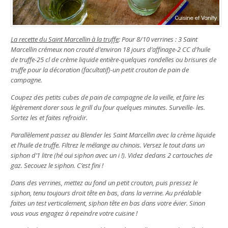
La recette du Saint Marcellin à la truffe
: Pour 8/10 verrines : 3 Saint
Marcellin crémeux non crouté d’environ 18 jours d’affinage-2 CC d’huile
de truffe-25 cl de crème liquide entière-quelques rondelles ou brisures de
truffe pour la décoration (facultatif)-un petit crouton de pain de
campagne.
Coupez des petits cubes de pain de campagne de la veille, et faire les
légèrement dorer sous le grill du four quelques minutes. Surveille- les.
Sortez les et faites refroidir.
Parallèlement passez au Blender les Saint Marcellin avec la crème liquide
et l’huile de truffe. Filtrez le mélange au chinois. Versez le tout dans un
siphon d’1 litre (hé oui siphon avec un i !). Videz dedans 2 cartouches de
gaz. Secouez le siphon. C’est fini !
Dans des verrines, mettez au fond un petit crouton, puis pressez le
siphon, tenu toujours droit tête en bas, dans la verrine. Au préalable
faites un test verticalement, siphon tête en bas dans votre évier. Sinon
vous vous engagez à repeindre votre cuisine !