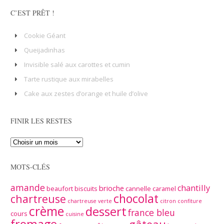
C’EST PRÊT !
Cookie Géant
Queijadinhas
Invisible salé aux carottes et cumin
Tarte rustique aux mirabelles
Cake aux zestes d’orange et huile d’olive
FINIR LES RESTES
MOTS-CLÉS
amande
chantilly
brioche
beaufort
biscuits
cannelle
caramel
chocolat
chartreuse
chartreuse verte
citron
confiture
crème
dessert
france bleu
cours
cuisine