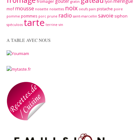
fromage
gâteau
goûter
meringue
fromager
lyon
gratin
noix
mousse
mof
pistache
noisette
noisettes
oeufs
pain
poire
radio
savoie
pommes
siphon
pomme
porc
prune
saint-marcellin
tarte
spéculoos
terrine
vin
A TABLE AVEC NOUS