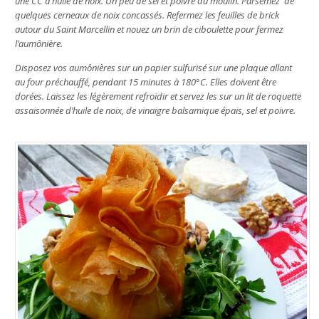
une CC d’huile de noix. Un peu de sel et poivre du moulin. Parsemez de
quelques cerneaux de noix concassés. Refermez les feuilles de brick
autour du Saint Marcellin et nouez un brin de ciboulette pour fermez
l’aumônière.
Disposez vos aumônières sur un papier sulfurisé sur une plaque allant
au four préchauffé, pendant 15 minutes à 180°C. Elles doivent être
dorées. Laissez les légèrement refroidir et servez les sur un lit de roquette
assaisonnée d’huile de noix, de vinaigre balsamique épais, sel et poivre.