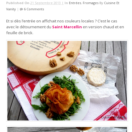
Published On
21 Septembre 2013 |
In
Entrées
,
Fromages
By
Cuisine Et
Vanity
|
6 Comments
Et si dès l’entrée on affichait nos couleurs locales ? C’est le cas
avec le détournement du
Saint Marcellin
en version chaud et en
feuille de brick.