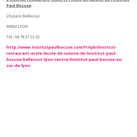
Paul Bocuse
20 place Bellecour
69002 LYON
Tel : 04 78 37 23 02
http://www.institutpaulbocuse.com/fr/ipb/linstitut-
restaurant-ecole-lecole-de-cuisine-de-linstitut-paul-
bocuse-bellecour-lyon-centre-linstitut-paul-bocuse-au-
cur-de-lyon