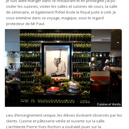
Je suis allée manger dans ce restaurant et en privilégiée j’ai pu
visiter les cuisines, visiter les salles et cuisines de cours, la salle
de séminaire, et également l’hôtel école le Royal juste à coté. Je
vous emmène dans ce voyage, magique, sous le regard
protecteur de Mr Paul.
Lieu d’enseignement unique, les élèves évoluent observés par les
clients. Cuisine et pâtisserie vitrée et ouverte sur la salle.
L’architecte Pierre-Yves Rochon a souhaité jouer sur la