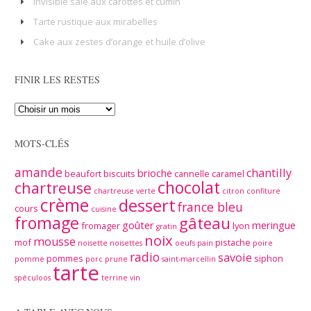
Invisible salé aux carottes et cumin
Tarte rustique aux mirabelles
Cake aux zestes d’orange et huile d’olive
FINIR LES RESTES
MOTS-CLÉS
amande
chantilly
brioche
beaufort
biscuits
cannelle
caramel
chocolat
chartreuse
chartreuse verte
citron
confiture
crème
dessert
france bleu
cours
cuisine
fromage
gâteau
goûter
meringue
fromager
lyon
gratin
noix
mousse
mof
pistache
noisette
noisettes
oeufs
pain
poire
radio
savoie
pommes
siphon
pomme
porc
prune
saint-marcellin
tarte
spéculoos
terrine
vin