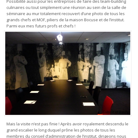
Possibilité aussi pour les entreprises de faire des team-building
culinaires ou tout simplement une réunion au sein de la salle de
séminaire au mur totalement recouvert d’une photo de tous les
grands chefs et MOF, piliers de la maison Bocuse et de l’institut.
Parmi eux mes futurs profs et chefs !
Mais la visite n’est pas finie ! Après avoir royalement descendu le
grand escalier le long duquel prône les photos de tous les
membres du conseil d’administration de l’institut, dirigeons nous