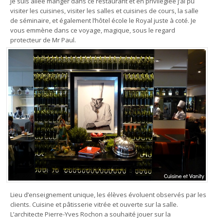
Je suis allée manger dans ce restaurant et en privilégiée j’ai pu
visiter les cuisines, visiter les salles et cuisines de cours, la salle
de séminaire, et également l’hôtel école le Royal juste à coté. Je
vous emmène dans ce voyage, magique, sous le regard
protecteur de Mr Paul.
Lieu d’enseignement unique, les élèves évoluent observés par les
clients. Cuisine et pâtisserie vitrée et ouverte sur la salle.
L’architecte Pierre-Yves Rochon a souhaité jouer sur la