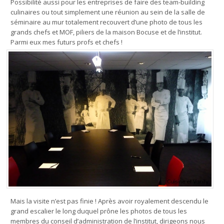
Possibilité aussi pour les entreprises de faire des team-building
culinaires ou tout simplement une réunion au sein de la salle de
séminaire au mur totalement recouvert d’une photo de tous les
grands chefs et MOF, piliers de la maison Bocuse et de l’institut.
Parmi eux mes futurs profs et chefs !
Mais la visite n’est pas finie ! Après avoir royalement descendu le
grand escalier le long duquel prône les photos de tous les
membres du conseil d’administration de l’institut, dirigeons nous