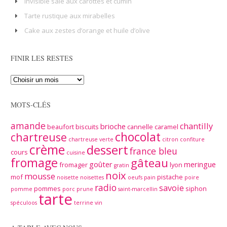
Invisible salé aux carottes et cumin
Tarte rustique aux mirabelles
Cake aux zestes d’orange et huile d’olive
FINIR LES RESTES
MOTS-CLÉS
amande
chantilly
brioche
beaufort
biscuits
cannelle
caramel
chocolat
chartreuse
chartreuse verte
citron
confiture
crème
dessert
france bleu
cours
cuisine
fromage
gâteau
goûter
meringue
fromager
lyon
gratin
noix
mousse
mof
pistache
noisette
noisettes
oeufs
pain
poire
radio
savoie
pommes
siphon
pomme
porc
prune
saint-marcellin
tarte
spéculoos
terrine
vin