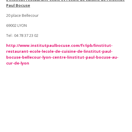
Paul Bocuse
20 place Bellecour
69002 LYON
Tel : 04 78 37 23 02
http://www.institutpaulbocuse.com/fr/ipb/linstitut-
restaurant-ecole-lecole-de-cuisine-de-linstitut-paul-
bocuse-bellecour-lyon-centre-linstitut-paul-bocuse-au-
cur-de-lyon