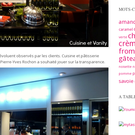
MOTS-C
aman
caramel
ch
verte
crè
from
voluent observés par les clients. Cuisine et pâtisserie
gâte
cte Pierre-Yves Rochon a souhaité jouer sur la transparence.
noisette
n
pomme
savoie
A TABL