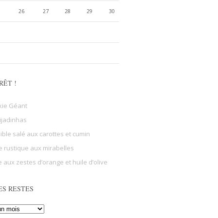
26
27
28
29
30
RÊT !
kie Géant
ijadinhas
sible salé aux carottes et cumin
e rustique aux mirabelles
 aux zestes d’orange et huile d’olive
ES RESTES