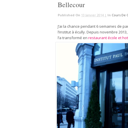
Bellecour
Published On
13 Janvier 2014 |
In
Cours De C
J’ai la chance pendant 6 semaines de part
l’institut à écully. Depuis novembre 2013,
l’a transformé en
restaurant école et hot