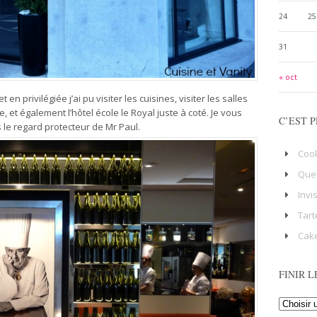
24
25
31
« oct
en privilégiée j’ai pu visiter les cuisines, visiter les salles
e, et également l’hôtel école le Royal juste à coté. Je vous
C’EST P
e regard protecteur de Mr Paul.
Coo
Que
Invi
Tart
Cake
FINIR L