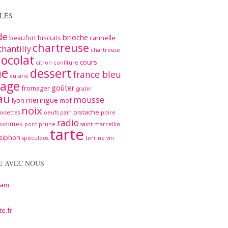
LÉS
de
brioche
beaufort
biscuits
cannelle
chartreuse
chantilly
chartreuse
ocolat
cours
citron
confiture
me
dessert
france bleu
cuisine
age
goûter
fromager
gratin
au
mousse
meringue
lyon
mof
noix
pistache
oisettes
oeufs
pain
poire
radio
pommes
porc
prune
saint-marcellin
tarte
siphon
spéculoos
terrine
vin
E AVEC NOUS