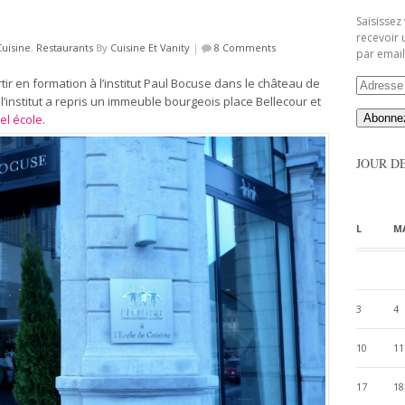
Saisissez
recevoir 
uisine
,
Restaurants
By
Cuisine Et Vanity
|
8 Comments
par email
ir en formation à l’institut Paul Bocuse dans le château de
Adresse
Email
 l’institut a repris un immeuble bourgeois place Bellecour et
el école
.
JOUR D
L
M
3
4
10
11
17
18