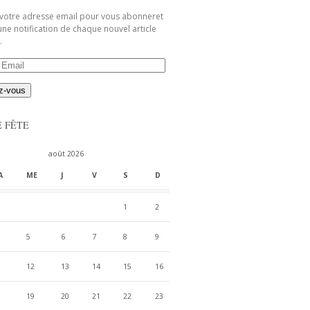
 votre adresse email pour vous abonneret
une notification de chaque nouvel article
.
E FÊTE
août 2026
A
ME
J
V
S
D
1
2
5
6
7
8
9
12
13
14
15
16
19
20
21
22
23