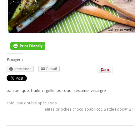
Partager :
Imprimer
E-mail
balsamique
,
huile
,
nigelle
,
poireau
,
sésame
,
vinaigre
Mousse double spéculoos
Petites brioches chocolat-abricot. Battle Food#12