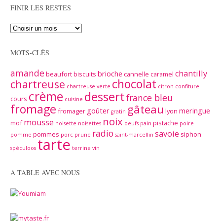
FINIR LES RESTES
MOTS-CLÉS
amande
chantilly
brioche
beaufort
biscuits
cannelle
caramel
chocolat
chartreuse
chartreuse verte
citron
confiture
crème
dessert
france bleu
cours
cuisine
fromage
gâteau
goûter
meringue
fromager
lyon
gratin
noix
mousse
mof
pistache
noisette
noisettes
oeufs
pain
poire
radio
savoie
pommes
siphon
pomme
porc
prune
saint-marcellin
tarte
spéculoos
terrine
vin
A TABLE AVEC NOUS