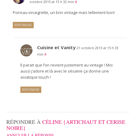
octobre 2013 at 13 h 32 min
#
Poireau-vinaigrette, un brin vintage mais tellement bon!
RÉPONDRE
Cuisine et Vanity
21 octobre 2013 at 15 h 33
min
#
Il parait que l’on revient justement au vintage ! Moi
aussi j’adore et là avec le sésame ça donne une
asiatique touch !
RÉPONDRE
RÉPONDRE À
CÉLINE {ARTICHAUT ET CERISE
NOIRE}
ANNULER LA RÉPONSE.