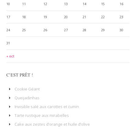
10
11
12
13
14
15
16
17
18
19
20
21
22
23
24
25
26
27
28
29
30
31
« oct
C’EST PRÊT !
Cookie Géant
Queijadinhas
Invisible salé aux carottes et cumin
Tarte rustique aux mirabelles
Cake aux zestes d’orange et huile d’olive