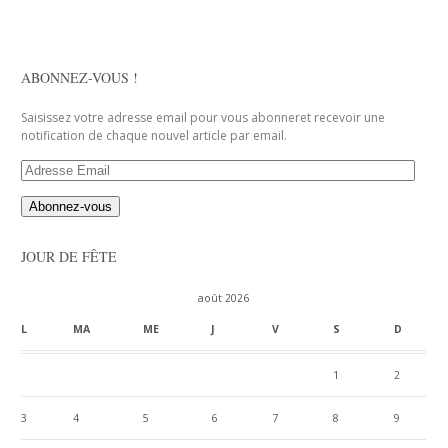
ABONNEZ-VOUS !
Saisissez votre adresse email pour vous abonneret recevoir une
notification de chaque nouvel article par email.
Adresse
Email
JOUR DE FÊTE
août 2026
L
MA
ME
J
V
S
D
1
2
3
4
5
6
7
8
9