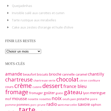
Queijadinhas
Invisible salé aux carottes et cumin
Tarte rustique aux mirabelles
Cake aux zestes d’orange et huile d’olive
FINIR LES RESTES
MOTS-CLÉS
amande
chantilly
brioche
beaufort
biscuits
cannelle
caramel
chocolat
chartreuse
chartreuse verte
citron
confiture
crème
dessert
france bleu
cours
cuisine
fromage
gâteau
goûter
meringue
fromager
lyon
gratin
noix
mousse
mof
pistache
noisette
noisettes
oeufs
pain
poire
radio
savoie
pommes
siphon
pomme
porc
prune
saint-marcellin
tarte