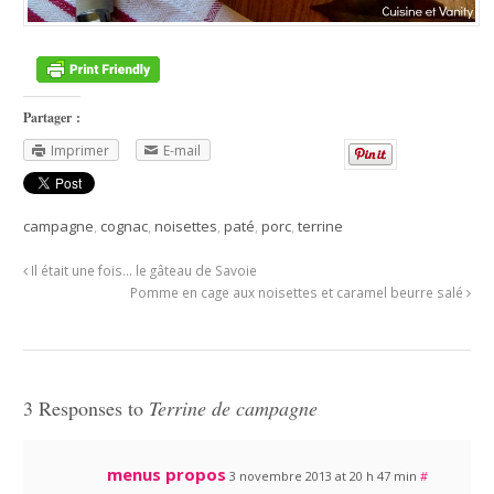
Partager :
Imprimer
E-mail
campagne
,
cognac
,
noisettes
,
paté
,
porc
,
terrine
Il était une fois… le gâteau de Savoie
Pomme en cage aux noisettes et caramel beurre salé
3 Responses to
Terrine de campagne
menus propos
3 novembre 2013 at 20 h 47 min
#