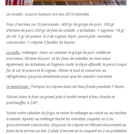
La recette :
(source Saveurs oct-nov 2013 revisitée)
Pour 2 terrines ou 10 personnes : 400 gr de gorge de porc- 350 gr
d’échine de porc-250 gr de foie de volaille- 2 échalotes- 1 oignons- 18 gr
de sel- 5 gr de poivre- 4 cl de cognac-thym- persil plat- noisettes
concassées- 1 crépine-3 feuilles de laurier.
La veille :
mélangez dans un saladier la gorge de porc taillée en
morceaux, l’échine de porc et les foies de volailles en morceaux
également, les échalotes et l’oignon ciselé, le thym effeuillé, le persil coupé
fin, le sel, le poivre et le cognac. Filmez le tout et conservez au
réfrigérateur jusqu’au lendemain pour que les viandes marinent.
Le lendemain :
Trempez la crépine dans de l’eau froide pendant 1 heure.
Glissez dans le four un grand plat à moitié rempli d’eau chaude et
préchauffez à 230°.
Sortez votre saladier du frigo, et mixer le mélange au robot ou au hachoir
à viande. Ajoutez au mélange haché les noisettes coupées en 2 ou
grossièrement concassées. Disposez la crépine en l’étirant doucement au
fond de la terrine ou des 2 plats à terrine en la coupant en 2 au préalable.