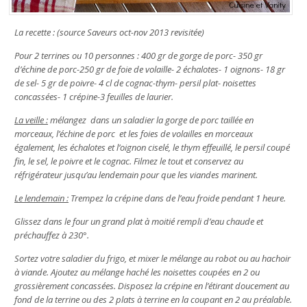
La recette :
(source Saveurs oct-nov 2013 revisitée)
Pour 2 terrines ou 10 personnes : 400 gr de gorge de porc- 350 gr
d’échine de porc-250 gr de foie de volaille- 2 échalotes- 1 oignons- 18 gr
de sel- 5 gr de poivre- 4 cl de cognac-thym- persil plat- noisettes
concassées- 1 crépine-3 feuilles de laurier.
La veille :
mélangez dans un saladier la gorge de porc taillée en
morceaux, l’échine de porc et les foies de volailles en morceaux
également, les échalotes et l’oignon ciselé, le thym effeuillé, le persil coupé
fin, le sel, le poivre et le cognac. Filmez le tout et conservez au
réfrigérateur jusqu’au lendemain pour que les viandes marinent.
Le lendemain :
Trempez la crépine dans de l’eau froide pendant 1 heure.
Glissez dans le four un grand plat à moitié rempli d’eau chaude et
préchauffez à 230°.
Sortez votre saladier du frigo, et mixer le mélange au robot ou au hachoir
à viande. Ajoutez au mélange haché les noisettes coupées en 2 ou
grossièrement concassées. Disposez la crépine en l’étirant doucement au
fond de la terrine ou des 2 plats à terrine en la coupant en 2 au préalable.