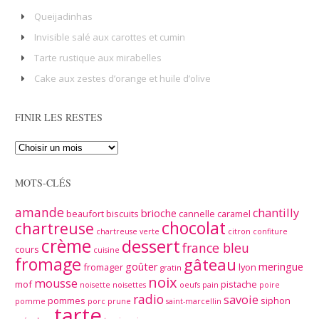
Queijadinhas
Invisible salé aux carottes et cumin
Tarte rustique aux mirabelles
Cake aux zestes d’orange et huile d’olive
FINIR LES RESTES
MOTS-CLÉS
amande
chantilly
brioche
beaufort
biscuits
cannelle
caramel
chocolat
chartreuse
chartreuse verte
citron
confiture
crème
dessert
france bleu
cours
cuisine
fromage
gâteau
goûter
meringue
fromager
lyon
gratin
noix
mousse
mof
pistache
noisette
noisettes
oeufs
pain
poire
radio
savoie
pommes
siphon
pomme
porc
prune
saint-marcellin
tarte