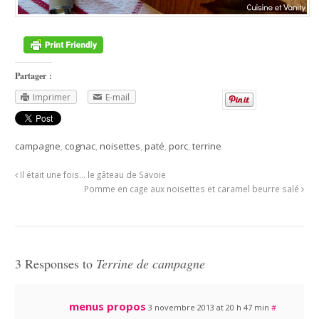
Partager :
Imprimer
E-mail
campagne
,
cognac
,
noisettes
,
paté
,
porc
,
terrine
Il était une fois… le gâteau de Savoie
Pomme en cage aux noisettes et caramel beurre salé
3 Responses to
Terrine de campagne
menus propos
3 novembre 2013 at 20 h 47 min
#