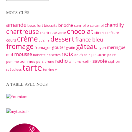
MOTS-CLÉS
amande
chantilly
brioche
beaufort
biscuits
cannelle
caramel
chocolat
chartreuse
chartreuse verte
citron
confiture
crème
dessert
france bleu
cours
cuisine
fromage
gâteau
goûter
meringue
fromager
lyon
gratin
noix
mousse
mof
pistache
noisette
noisettes
oeufs
pain
poire
radio
savoie
pommes
siphon
pomme
porc
prune
saint-marcellin
tarte
spéculoos
terrine
vin
A TABLE AVEC NOUS