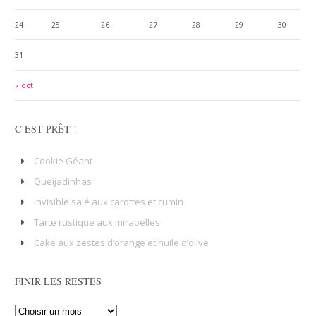
24
25
26
27
28
29
30
31
« oct
C’EST PRÊT !
Cookie Géant
Queijadinhas
Invisible salé aux carottes et cumin
Tarte rustique aux mirabelles
Cake aux zestes d’orange et huile d’olive
FINIR LES RESTES