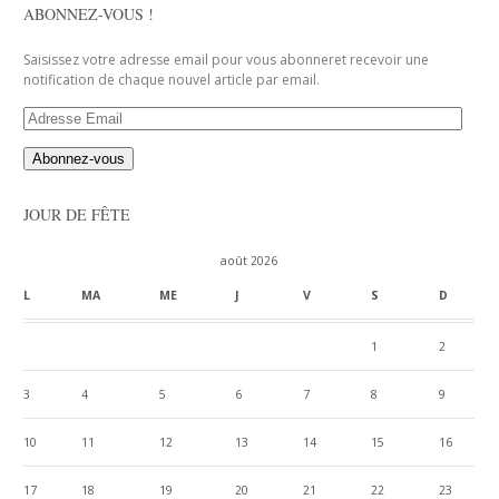
ABONNEZ-VOUS !
Saisissez votre adresse email pour vous abonneret recevoir une
notification de chaque nouvel article par email.
Adresse
Email
JOUR DE FÊTE
août 2026
L
MA
ME
J
V
S
D
1
2
3
4
5
6
7
8
9
10
11
12
13
14
15
16
17
18
19
20
21
22
23