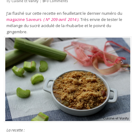
By
Cuisine Et Vanity
|
0 Comments
J’ai flashé sur cette recette en feuilletant le dernier numéro du
magazine Saveurs
( N° 209 avril 2014 ).
Très envie de tester le
mélange du sucré acidulé de la rhubarbe et le poivré du
gingembre.
La recette :