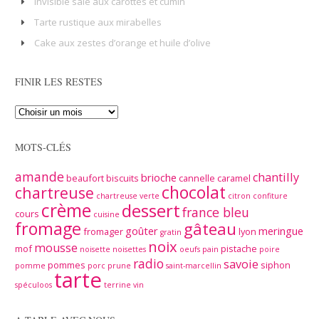
Invisible salé aux carottes et cumin
Tarte rustique aux mirabelles
Cake aux zestes d’orange et huile d’olive
FINIR LES RESTES
MOTS-CLÉS
amande
chantilly
brioche
beaufort
biscuits
cannelle
caramel
chocolat
chartreuse
chartreuse verte
citron
confiture
crème
dessert
france bleu
cours
cuisine
fromage
gâteau
goûter
meringue
fromager
lyon
gratin
noix
mousse
mof
pistache
noisette
noisettes
oeufs
pain
poire
radio
savoie
pommes
siphon
pomme
porc
prune
saint-marcellin
tarte
spéculoos
terrine
vin