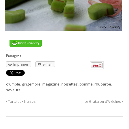
Partager :
Imprimer
E-mail
crumble
,
gingembre
,
magazine
,
noisettes
,
pomme
,
rhubarbe
,
saveurs
Tarte aux fraises
Le Grataron d’Arêches