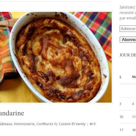
Saisissez
recevoir 
par email
Adresse
Email
JOUR D
L
M
3
4
mandarine
10
11
Gâteaux, Viennoiserie, Confitures
By
Cuisine Et Vanity
|
0
17
18