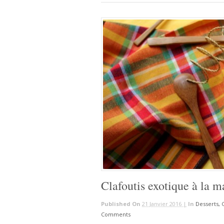
Clafoutis exotique à la 
Published On
21 Janvier 2016 |
In
Desserts, 
Comments