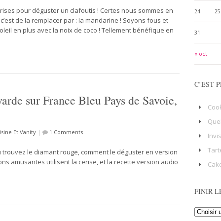
rises pour déguster un clafoutis ! Certes nous sommes en
24
25
u c’est de la remplacer par : la mandarine ! Soyons fous et
oleil en plus avec la noix de coco ! Tellement bénéfique en
31
« oct
C’EST P
yarde sur France Bleu Pays de Savoie,
Coo
Que
isine Et Vanity
|
1 Comments
Invi
Tart
Ou trouvez le diamant rouge, comment le déguster en version
s amusantes utilisent la cerise, et la recette version audio
Cake
FINIR L