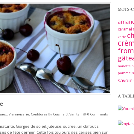
MOTS-C
aman
caramel
ch
verte
crè
from
gâte
noisette
n
pomme
savoie
A TABL
de
eaux, Viennoiserie, Confitures
By
Cuisine Et Vanity
|
0 Comments
turité. Gorgée de soleil, juteuse, sucrée, un clafoutis
ses de l’été dernier. Cette fois toujours des cerises bien sur