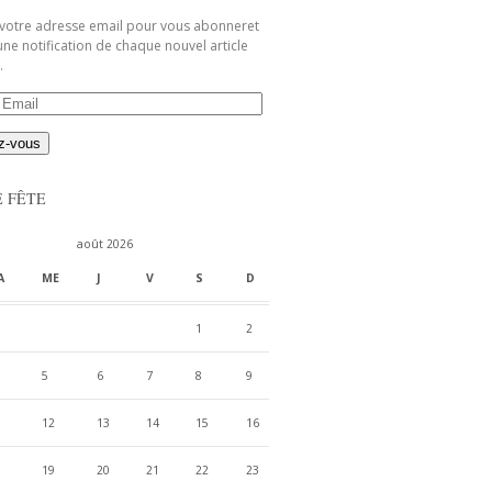
 votre adresse email pour vous abonneret
une notification de chaque nouvel article
.
E FÊTE
août 2026
A
ME
J
V
S
D
1
2
5
6
7
8
9
12
13
14
15
16
19
20
21
22
23