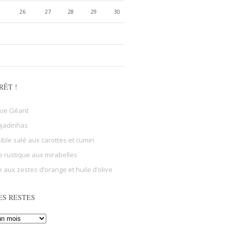
26
27
28
29
30
RÊT !
kie Géant
ijadinhas
sible salé aux carottes et cumin
e rustique aux mirabelles
 aux zestes d’orange et huile d’olive
ES RESTES