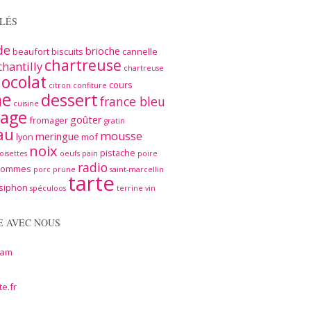
LÉS
de
brioche
beaufort
biscuits
cannelle
chartreuse
chantilly
chartreuse
ocolat
cours
citron
confiture
me
dessert
france bleu
cuisine
age
goûter
fromager
gratin
au
mousse
meringue
lyon
mof
noix
pistache
oisettes
oeufs
pain
poire
radio
pommes
porc
prune
saint-marcellin
tarte
siphon
spéculoos
terrine
vin
E AVEC NOUS