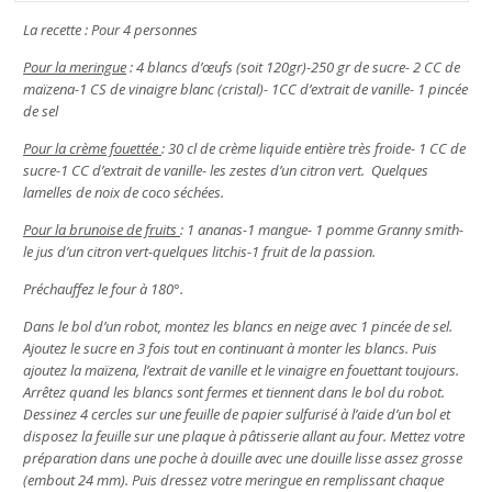
La recette : Pour 4 personnes
Pour la meringue
: 4 blancs d’œufs (soit 120gr)-250 gr de sucre- 2 CC de
maïzena-1 CS de vinaigre blanc (cristal)- 1CC d’extrait de vanille- 1 pincée
de sel
Pour la crème fouettée
: 30 cl de crème liquide entière très froide- 1 CC de
sucre-1 CC d’extrait de vanille- les zestes d’un citron vert. Quelques
lamelles de noix de coco séchées.
Pour la brunoise de fruits
: 1 ananas-1 mangue- 1 pomme Granny smith-
le jus d’un citron vert-quelques litchis-1 fruit de la passion.
Préchauffez le four à 180°.
Dans le bol d’un robot, montez les blancs en neige avec 1 pincée de sel.
Ajoutez le sucre en 3 fois tout en continuant à monter les blancs. Puis
ajoutez la maïzena, l’extrait de vanille et le vinaigre en fouettant toujours.
Arrêtez quand les blancs sont fermes et tiennent dans le bol du robot.
Dessinez 4 cercles sur une feuille de papier sulfurisé à l’aide d’un bol et
disposez la feuille sur une plaque à pâtisserie allant au four. Mettez votre
préparation dans une poche à douille avec une douille lisse assez grosse
(embout 24 mm). Puis dressez votre meringue en remplissant chaque