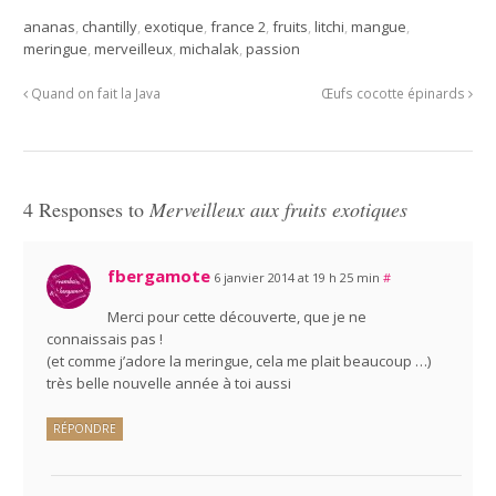
ananas
,
chantilly
,
exotique
,
france 2
,
fruits
,
litchi
,
mangue
,
meringue
,
merveilleux
,
michalak
,
passion
Quand on fait la Java
Œufs cocotte épinards
4 Responses to
Merveilleux aux fruits exotiques
fbergamote
6 janvier 2014 at 19 h 25 min
#
Merci pour cette découverte, que je ne
connaissais pas !
(et comme j’adore la meringue, cela me plait beaucoup …)
très belle nouvelle année à toi aussi
RÉPONDRE