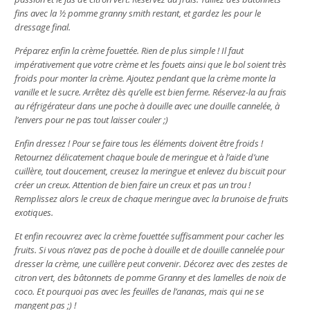
fins avec la ½ pomme granny smith restant, et gardez les pour le
dressage final.
Préparez enfin la crème fouettée. Rien de plus simple ! Il faut
impérativement que votre crème et les fouets ainsi que le bol soient très
froids pour monter la crème. Ajoutez pendant que la crème monte la
vanille et le sucre. Arrêtez dès qu’elle est bien ferme. Réservez-la au frais
au réfrigérateur dans une poche à douille avec une douille cannelée, à
l’envers pour ne pas tout laisser couler ;)
Enfin dressez ! Pour se faire tous les éléments doivent être froids !
Retournez délicatement chaque boule de meringue et à l’aide d’une
cuillère, tout doucement, creusez la meringue et enlevez du biscuit pour
créer un creux. Attention de bien faire un creux et pas un trou !
Remplissez alors le creux de chaque meringue avec la brunoise de fruits
exotiques.
Et enfin recouvrez avec la crème fouettée suffisamment pour cacher les
fruits. Si vous n’avez pas de poche à douille et de douille cannelée pour
dresser la crème, une cuillère peut convenir. Décorez avec des zestes de
citron vert, des bâtonnets de pomme Granny et des lamelles de noix de
coco. Et pourquoi pas avec les feuilles de l’ananas, mais qui ne se
mangent pas ;) !