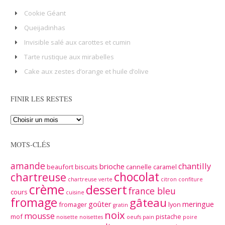
Cookie Géant
Queijadinhas
Invisible salé aux carottes et cumin
Tarte rustique aux mirabelles
Cake aux zestes d’orange et huile d’olive
FINIR LES RESTES
MOTS-CLÉS
amande
chantilly
brioche
beaufort
biscuits
cannelle
caramel
chocolat
chartreuse
chartreuse verte
citron
confiture
crème
dessert
france bleu
cours
cuisine
fromage
gâteau
goûter
meringue
fromager
lyon
gratin
noix
mousse
mof
pistache
noisette
noisettes
oeufs
pain
poire