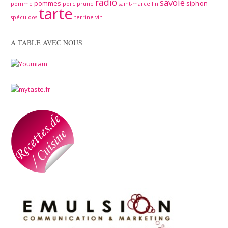
radio
savoie
pommes
siphon
pomme
porc
prune
saint-marcellin
tarte
spéculoos
terrine
vin
A TABLE AVEC NOUS