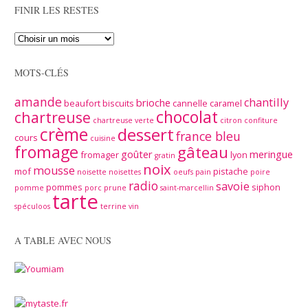
FINIR LES RESTES
MOTS-CLÉS
amande
chantilly
brioche
beaufort
biscuits
cannelle
caramel
chocolat
chartreuse
chartreuse verte
citron
confiture
crème
dessert
france bleu
cours
cuisine
fromage
gâteau
goûter
meringue
fromager
lyon
gratin
noix
mousse
mof
pistache
noisette
noisettes
oeufs
pain
poire
radio
savoie
pommes
siphon
pomme
porc
prune
saint-marcellin
tarte
spéculoos
terrine
vin
A TABLE AVEC NOUS