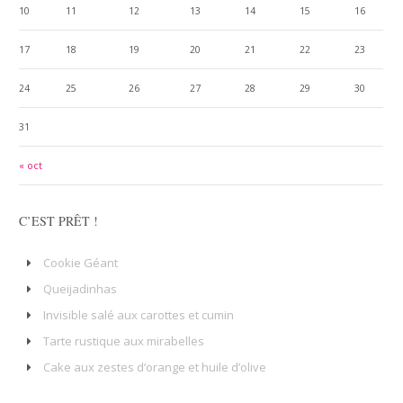
10
11
12
13
14
15
16
17
18
19
20
21
22
23
24
25
26
27
28
29
30
31
« oct
C’EST PRÊT !
Cookie Géant
Queijadinhas
Invisible salé aux carottes et cumin
Tarte rustique aux mirabelles
Cake aux zestes d’orange et huile d’olive