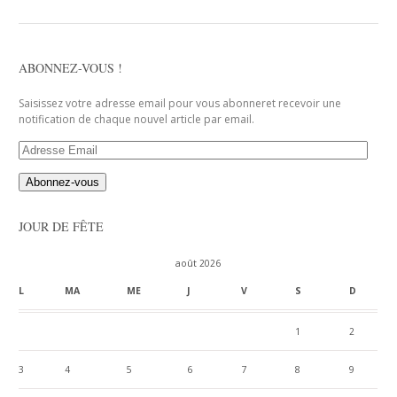
ABONNEZ-VOUS !
Saisissez votre adresse email pour vous abonneret recevoir une
notification de chaque nouvel article par email.
Adresse
Email
JOUR DE FÊTE
août 2026
L
MA
ME
J
V
S
D
1
2
3
4
5
6
7
8
9