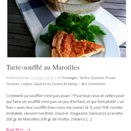
Tarte-soufflé au Maroilles
Published On
7 Octobre 2013 |
In
Fromages
,
Tartes, Quiches, Pizzas,
Tartines, Crêpes, Gaufres
By
Cuisine Et Vanity
|
0 Comments
Comment ça souffler n’est pas jouer ? Pour tout ceux et celles pour
qui faire un soufflé n’est pas un jeu d’enfant, et qui font plutôt « un
flan » avec leur soufflé (heu vous me suivez là ?), voici THE recette
inratable, version nordiste. (source magazine Saveurs) La recette :
200 gr de Maroilles-200 gr de ricotta- 3 blancs […]
Read More
→