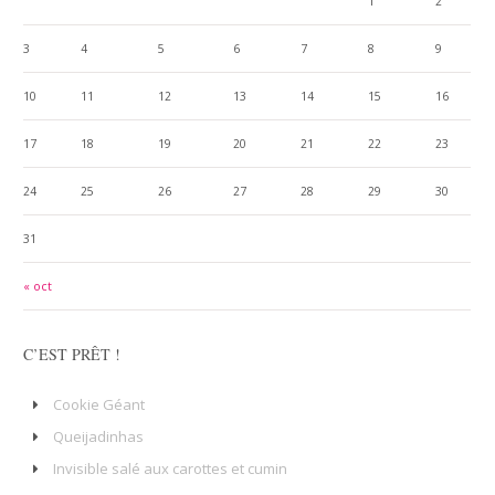
1
2
3
4
5
6
7
8
9
10
11
12
13
14
15
16
17
18
19
20
21
22
23
24
25
26
27
28
29
30
31
« oct
C’EST PRÊT !
Cookie Géant
Queijadinhas
Invisible salé aux carottes et cumin