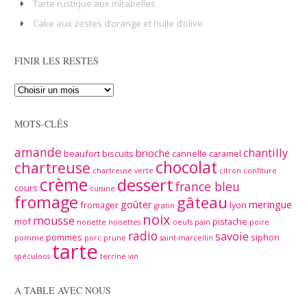
Tarte rustique aux mirabelles
Cake aux zestes d’orange et huile d’olive
FINIR LES RESTES
MOTS-CLÉS
amande
chantilly
brioche
beaufort
biscuits
cannelle
caramel
chocolat
chartreuse
chartreuse verte
citron
confiture
crème
dessert
france bleu
cours
cuisine
fromage
gâteau
goûter
meringue
fromager
lyon
gratin
noix
mousse
mof
pistache
noisette
noisettes
oeufs
pain
poire
radio
savoie
pommes
siphon
pomme
porc
prune
saint-marcellin
tarte
spéculoos
terrine
vin
A TABLE AVEC NOUS