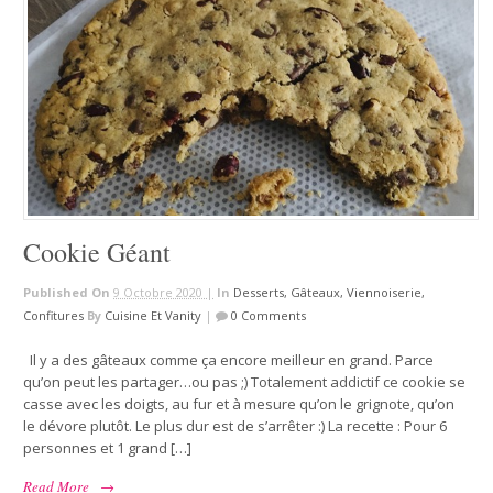
Cookie Géant
Published On
9 Octobre 2020 |
In
Desserts, Gâteaux, Viennoiserie,
Confitures
By
Cuisine Et Vanity
|
0 Comments
Il y a des gâteaux comme ça encore meilleur en grand. Parce
qu’on peut les partager…ou pas ;) Totalement addictif ce cookie se
casse avec les doigts, au fur et à mesure qu’on le grignote, qu’on
le dévore plutôt. Le plus dur est de s’arrêter :) La recette : Pour 6
personnes et 1 grand […]
Read More
→