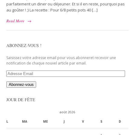
parfaitement un diner ou déjeuner. Et si il en reste, pourquoi pas
au goûter ! ;) La recette : Pour 6/8 petits pots 40 […]
Read More
→
ABONNEZ-VOUS !
Saisissez votre adresse email pour vous abonneret recevoir une
notification de chaque nouvel article par email.
Adresse
Email
JOUR DE FÊTE
août 2026
L
MA
ME
J
V
S
D