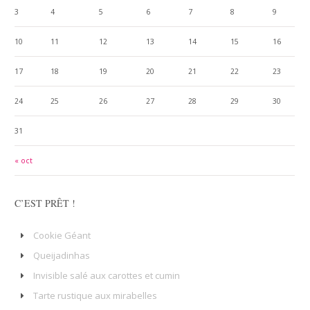
3
4
5
6
7
8
9
10
11
12
13
14
15
16
17
18
19
20
21
22
23
24
25
26
27
28
29
30
31
« oct
C’EST PRÊT !
Cookie Géant
Queijadinhas
Invisible salé aux carottes et cumin
Tarte rustique aux mirabelles