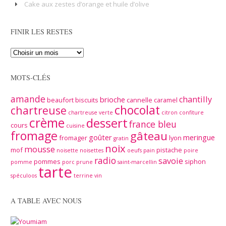
Cake aux zestes d’orange et huile d’olive
FINIR LES RESTES
MOTS-CLÉS
amande
chantilly
brioche
beaufort
biscuits
cannelle
caramel
chocolat
chartreuse
chartreuse verte
citron
confiture
crème
dessert
france bleu
cours
cuisine
fromage
gâteau
goûter
meringue
fromager
lyon
gratin
noix
mousse
mof
pistache
noisette
noisettes
oeufs
pain
poire
radio
savoie
pommes
siphon
pomme
porc
prune
saint-marcellin
tarte
spéculoos
terrine
vin
A TABLE AVEC NOUS