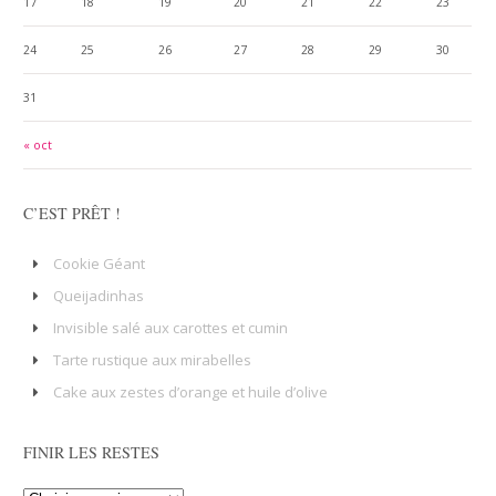
17
18
19
20
21
22
23
24
25
26
27
28
29
30
31
« oct
C’EST PRÊT !
Cookie Géant
Queijadinhas
Invisible salé aux carottes et cumin
Tarte rustique aux mirabelles
Cake aux zestes d’orange et huile d’olive
FINIR LES RESTES