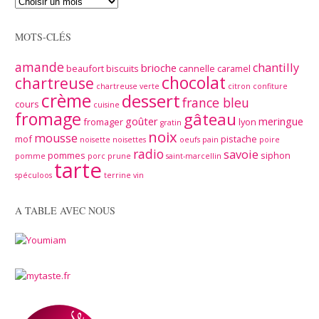
MOTS-CLÉS
amande
chantilly
brioche
beaufort
biscuits
cannelle
caramel
chocolat
chartreuse
chartreuse verte
citron
confiture
crème
dessert
france bleu
cours
cuisine
fromage
gâteau
goûter
meringue
fromager
lyon
gratin
noix
mousse
mof
pistache
noisette
noisettes
oeufs
pain
poire
radio
savoie
pommes
siphon
pomme
porc
prune
saint-marcellin
tarte
spéculoos
terrine
vin
A TABLE AVEC NOUS