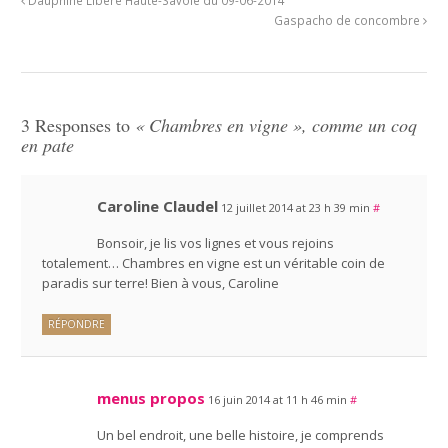
Dauphiné Libéré Haute-Savoie du 09-06-2014
Gaspacho de concombre
3 Responses to
« Chambres en vigne », comme un coq
en pate
Caroline Claudel
12 juillet 2014 at 23 h 39 min
#
Bonsoir, je lis vos lignes et vous rejoins
totalement… Chambres en vigne est un véritable coin de
paradis sur terre! Bien à vous, Caroline
RÉPONDRE
menus propos
16 juin 2014 at 11 h 46 min
#
Un bel endroit, une belle histoire, je comprends