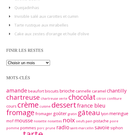
Queijadinhas
Invisible salé aux carottes et cumin
Tarte rustique aux mirabelles
Cake aux zestes d’orange et huile d’olive
FINIR LES RESTES
MOTS-CLÉS
amande
chantilly
brioche
beaufort
biscuits
cannelle
caramel
chocolat
chartreuse
chartreuse verte
citron
confiture
crème
dessert
france bleu
cours
cuisine
fromage
gâteau
goûter
meringue
fromager
lyon
gratin
noix
mousse
mof
pistache
noisette
noisettes
oeufs
pain
poire
radio
savoie
pommes
siphon
pomme
porc
prune
saint-marcellin
tarte