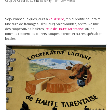
Coup De Coeur
By
Cuisine Et Vanity
|
1 Comments
Séjournant quelques jours à
Val d’Isère
, j’en ai profité pour faire
une cure de fromages. Dès Bourg Saint Maurice, on trouve une
des coopératives laitières,
celle de Haute Tarentaise
, oû les
tommes cotoient les crozets, soupes d’orties et autres spécialités
locales.