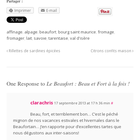
Partager :
Imprimer
E-mail
affinage
,
alpage
,
beaufort
,
bourg saint maurice
,
fromage
,
fromager
,
lait
,
savoie
,
tarentaise
,
val d'isère
Rillettes de sardines épicées
Citrons confits maison
One Response to
Le Beaufort : Beau et Fort à la fois !
clarachris
17 septembre 2013 at 17 h 36 min
#
Beau, fort, et terriblement bon… C’est le péché
mignon de nos vacances estivales et hivernales dans le
Beaufortain… J’en rapporte pour d’excellentes tartes que
nous dégustons aux inter-saisons!