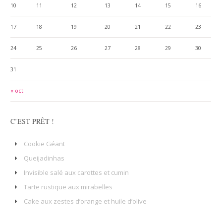
10
11
12
13
14
15
16
17
18
19
20
21
22
23
24
25
26
27
28
29
30
31
« oct
C’EST PRÊT !
Cookie Géant
Queijadinhas
Invisible salé aux carottes et cumin
Tarte rustique aux mirabelles
Cake aux zestes d’orange et huile d’olive