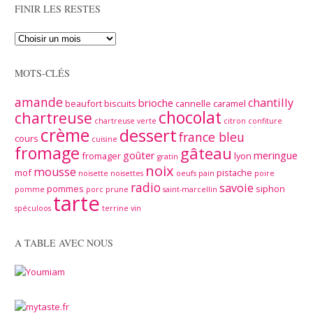
FINIR LES RESTES
MOTS-CLÉS
amande
chantilly
brioche
beaufort
biscuits
cannelle
caramel
chocolat
chartreuse
chartreuse verte
citron
confiture
crème
dessert
france bleu
cours
cuisine
fromage
gâteau
goûter
meringue
fromager
lyon
gratin
noix
mousse
mof
pistache
noisette
noisettes
oeufs
pain
poire
radio
savoie
pommes
siphon
pomme
porc
prune
saint-marcellin
tarte
spéculoos
terrine
vin
A TABLE AVEC NOUS