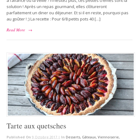
à l’avance ou la veille ? n’hésitez plus, ces petites crèmes sont la
solution ! Après un repas gourmand, elles clôtureront
parfaitement un diner ou déjeuner. Et si il en reste, pourquoi pas
au goûter ! ;) La recette : Pour 6/8 petits pots 40 […]
Read More
→
Tarte aux quetsches
Published On
9 Octobre 2017 |
In
Desserts, Gâteaux, Viennoiserie,