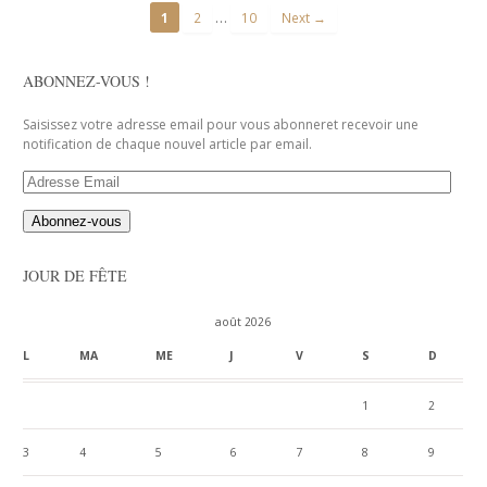
…
1
2
10
Next →
ABONNEZ-VOUS !
Saisissez votre adresse email pour vous abonneret recevoir une
notification de chaque nouvel article par email.
Adresse
Email
JOUR DE FÊTE
août 2026
L
MA
ME
J
V
S
D
1
2
3
4
5
6
7
8
9