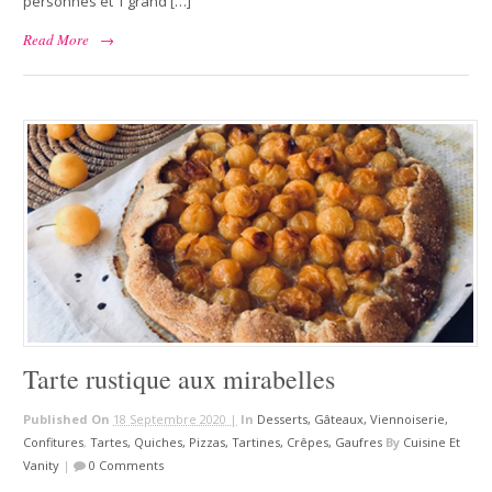
personnes et 1 grand […]
Read More
→
Tarte rustique aux mirabelles
Published On
18 Septembre 2020 |
In
Desserts, Gâteaux, Viennoiserie,
Confitures
,
Tartes, Quiches, Pizzas, Tartines, Crêpes, Gaufres
By
Cuisine Et
Vanity
|
0 Comments