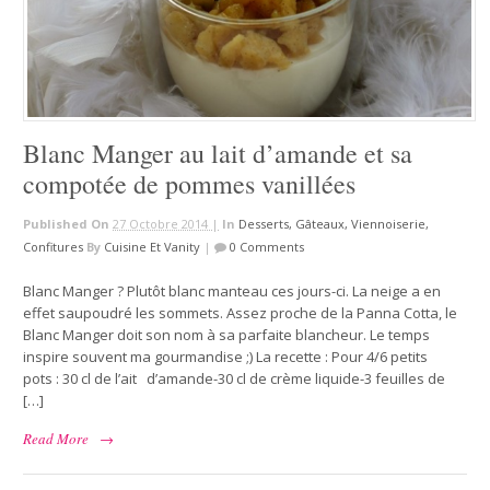
Blanc Manger au lait d’amande et sa
compotée de pommes vanillées
Published On
27 Octobre 2014 |
In
Desserts, Gâteaux, Viennoiserie,
Confitures
By
Cuisine Et Vanity
|
0 Comments
Blanc Manger ? Plutôt blanc manteau ces jours-ci. La neige a en
effet saupoudré les sommets. Assez proche de la Panna Cotta, le
Blanc Manger doit son nom à sa parfaite blancheur. Le temps
inspire souvent ma gourmandise ;) La recette : Pour 4/6 petits
pots : 30 cl de l’ait d’amande-30 cl de crème liquide-3 feuilles de
[…]
Read More
→