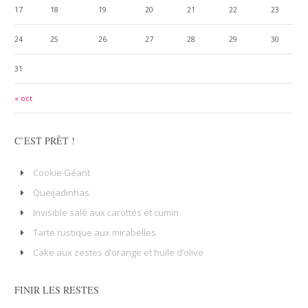
17
18
19
20
21
22
23
24
25
26
27
28
29
30
31
« oct
C’EST PRÊT !
Cookie Géant
Queijadinhas
Invisible salé aux carottes et cumin
Tarte rustique aux mirabelles
Cake aux zestes d’orange et huile d’olive
FINIR LES RESTES