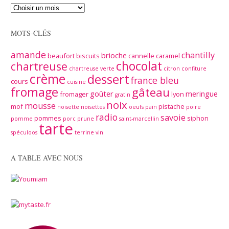
MOTS-CLÉS
amande
chantilly
brioche
beaufort
biscuits
cannelle
caramel
chocolat
chartreuse
chartreuse verte
citron
confiture
crème
dessert
france bleu
cours
cuisine
fromage
gâteau
goûter
meringue
fromager
lyon
gratin
noix
mousse
mof
pistache
noisette
noisettes
oeufs
pain
poire
radio
savoie
pommes
siphon
pomme
porc
prune
saint-marcellin
tarte
spéculoos
terrine
vin
A TABLE AVEC NOUS