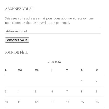
ABONNEZ-VOUS !
Saisissez votre adresse email pour vous abonneret recevoir une
notification de chaque nouvel article par email.
Adresse
Email
JOUR DE FÊTE
août 2026
L
MA
ME
J
V
S
D
1
2
3
4
5
6
7
8
9
10
11
12
13
14
15
16