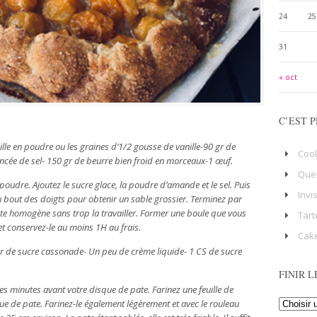
24
25
31
« oct
C’EST P
ille en poudre ou les graines d’1/2 gousse de vanille-90 gr de
Coo
cée de sel- 150 gr de beurre bien froid en morceaux-1 œuf.
Que
 poudre. Ajoutez le sucre glace, la poudre d’amande et le sel. Puis
Invi
u bout des doigts pour obtenir un sable grossier. Terminez par
ate homogène sans trop la travailler. Former une boule que vous
Tart
et conservez-le au moins 1H au frais.
Cake
 gr de sucre cassonade- Un peu de crème liquide- 1 CS de sucre
FINIR L
es minutes avant votre disque de pate. Farinez une feuille de
ue de pate. Farinez-le également légèrement et avec le rouleau