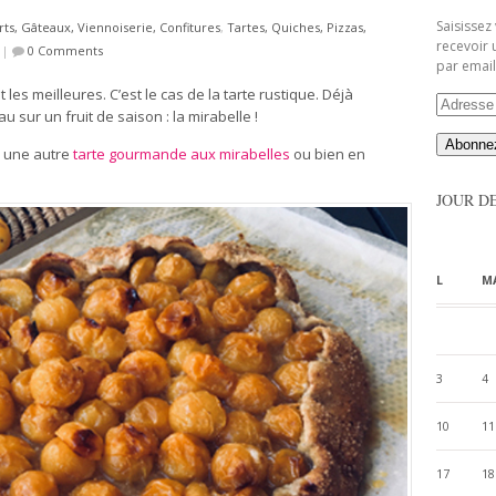
Saisissez
ts, Gâteaux, Viennoiserie, Confitures
,
Tartes, Quiches, Pizzas,
recevoir 
|
0 Comments
par email
les meilleures. C’est le cas de la tarte rustique. Déjà
Adresse
u sur un fruit de saison : la mirabelle !
Email
ez une autre
tarte gourmande aux mirabelles
ou bien en
JOUR D
L
M
3
4
10
11
17
18