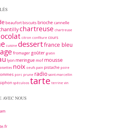
LÉS
de
brioche
beaufort
biscuits
cannelle
chartreuse
chantilly
chartreuse
ocolat
cours
citron
confiture
me
dessert
france bleu
cuisine
age
goûter
fromager
gratin
au
mousse
meringue
lyon
mof
noix
pistache
oisettes
oeufs
pain
poire
radio
pommes
porc
prune
saint-marcellin
tarte
siphon
spéculoos
terrine
vin
E AVEC NOUS