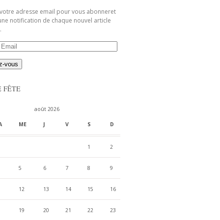
 votre adresse email pour vous abonneret
une notification de chaque nouvel article
.
E FÊTE
août 2026
A
ME
J
V
S
D
1
2
5
6
7
8
9
12
13
14
15
16
19
20
21
22
23