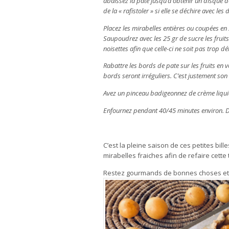
abaissez la pate jusqu’à obtenir un disque de 3
de la « rafistoler » si elle se déchire avec les 
Placez les mirabelles entières ou coupées en
Saupoudrez avec les 25 gr de sucre les fruit
noisettes afin que celle-ci ne soit pas trop d
Rabattre les bords de pate sur les fruits en v
bords seront irréguliers. C’est justement son 
Avez un pinceau badigeonnez de crème liqui
Enfournez pendant 40/45 minutes environ. Dès 
C’est la pleine saison de ces petites bil
mirabelles fraiches afin de refaire cette
Restez gourmands de bonnes choses et de