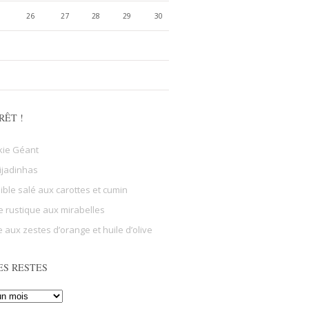
26
27
28
29
30
RÊT !
kie Géant
ijadinhas
sible salé aux carottes et cumin
e rustique aux mirabelles
 aux zestes d’orange et huile d’olive
ES RESTES