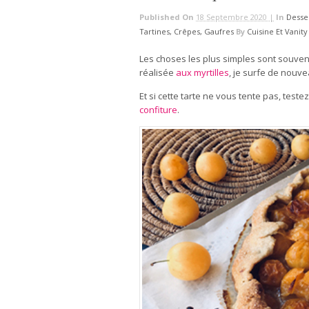
Published On
18 Septembre 2020 |
In
Desser
Tartines, Crêpes, Gaufres
By
Cuisine Et Vanity
Les choses les plus simples sont souvent 
réalisée
aux myrtilles
, je surfe de nouvea
Et si cette tarte ne vous tente pas, test
confiture
.