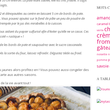
5 cm environ. La pate étant sablée, elle est très friable. Il suffit
doigts.
MOTS-C
 2 et dénoyautées au centre en laissant 5 cm de bords de pate.
aman
s. Vous pouvez ajoutez sur le fond de pâte un peu de poudre de
étrempée par le jus des mirabelles à la cuisson.
caramel
ch
verte
ous aidant du papier sulfurisé afin d’éviter qu’elle ne se casse. Ces
crè
coté « rustique » !
from
de les bords de pate et saupoudrez avec le sucre cassonade.
gâte
la sortie du four, laissez refroidir. Dégustez tiède ou froid.
noisette
n
pomme
savoie
les jaunes alors profitez-en ! Vous pouvez aussi congeler des
 tarte aux autres saisons.
A TABL
 la vie avant tout !