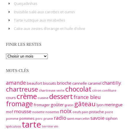
Queijadinhas
Invisible salé aux carottes et cumin
Tarte rustique aux mirabelles
Cake aux zestes d’orange et huile d’olive
FINIR LES RESTES
MOTS-CLÉS
amande
chantilly
brioche
beaufort
biscuits
cannelle
caramel
chocolat
chartreuse
chartreuse verte
citron
confiture
crème
dessert
france bleu
cours
cuisine
fromage
gâteau
goûter
meringue
fromager
lyon
gratin
noix
mousse
mof
pistache
noisette
noisettes
oeufs
pain
poire
radio
savoie
pommes
siphon
pomme
porc
prune
saint-marcellin
tarte
spéculoos
terrine
vin