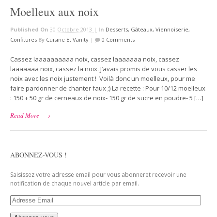
Moelleux aux noix
Published On
30 Octobre 2013 |
In
Desserts, Gâteaux, Viennoiserie,
Confitures
By
Cuisine Et Vanity
|
0 Comments
Cassez laaaaaaaaaa noix, cassez laaaaaaa noix, cassez
laaaaaaa noix, cassez la noix. J’avais promis de vous casser les
noix avec les noix justement ! Voilà donc un moelleux, pour me
faire pardonner de chanter faux ;) La recette : Pour 10/12 moelleux
: 150 + 50 gr de cerneaux de noix- 150 gr de sucre en poudre- 5 […]
Read More
→
ABONNEZ-VOUS !
Saisissez votre adresse email pour vous abonneret recevoir une
notification de chaque nouvel article par email.
Adresse
Email