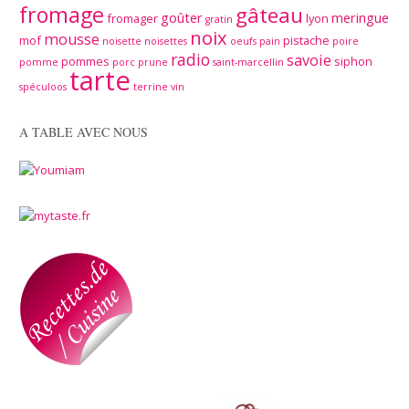
fromage
gâteau
goûter
meringue
fromager
lyon
gratin
noix
mousse
mof
pistache
noisette
noisettes
oeufs
pain
poire
radio
savoie
pommes
siphon
pomme
porc
prune
saint-marcellin
tarte
spéculoos
terrine
vin
A TABLE AVEC NOUS