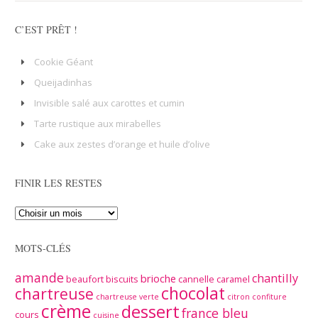
C’EST PRÊT !
Cookie Géant
Queijadinhas
Invisible salé aux carottes et cumin
Tarte rustique aux mirabelles
Cake aux zestes d’orange et huile d’olive
FINIR LES RESTES
MOTS-CLÉS
amande
chantilly
brioche
beaufort
biscuits
cannelle
caramel
chocolat
chartreuse
chartreuse verte
citron
confiture
crème
dessert
france bleu
cours
cuisine