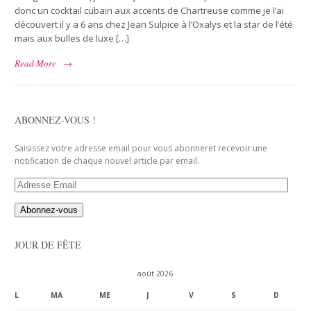
donc un cocktail cubain aux accents de Chartreuse comme je l’ai
découvert il y a 6 ans chez Jean Sulpice à l’Oxalys et la star de l’été
mais aux bulles de luxe […]
Read More
→
ABONNEZ-VOUS !
Saisissez votre adresse email pour vous abonneret recevoir une
notification de chaque nouvel article par email.
Adresse
Email
JOUR DE FÊTE
août 2026
L
MA
ME
J
V
S
D