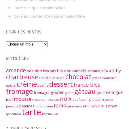
Tarte rustique aux mirabelles
Cake aux zestes d’orange et huile d’olive
FINIR LES RESTES
MOTS-CLÉS
amande
chantilly
brioche
beaufort
biscuits
cannelle
caramel
chocolat
chartreuse
chartreuse verte
citron
confiture
crème
dessert
france bleu
cours
cuisine
fromage
gâteau
goûter
meringue
fromager
lyon
gratin
noix
mousse
mof
pistache
noisette
noisettes
oeufs
pain
poire
radio
savoie
pommes
siphon
pomme
porc
prune
saint-marcellin
tarte
spéculoos
terrine
vin
A TABLE AVEC NOUS