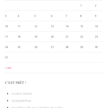
1
2
3
4
5
6
7
8
9
10
11
12
13
14
15
16
17
18
19
20
21
22
23
24
25
26
27
28
29
30
31
« oct
C’EST PRÊT !
Cookie Géant
Queijadinhas
Invisible salé aux carottes et cumin