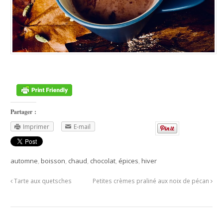
Partager :
Imprimer
E-mail
automne
,
boisson
,
chaud
,
chocolat
,
épices
,
hiver
Tarte aux quetsches
Petites crèmes praliné aux noix de pécan