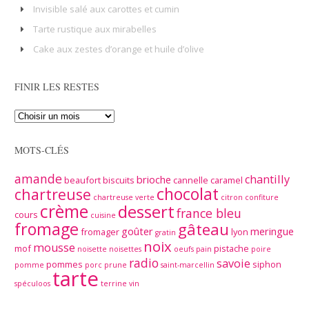
Invisible salé aux carottes et cumin
Tarte rustique aux mirabelles
Cake aux zestes d’orange et huile d’olive
FINIR LES RESTES
MOTS-CLÉS
amande
chantilly
brioche
beaufort
biscuits
cannelle
caramel
chocolat
chartreuse
chartreuse verte
citron
confiture
crème
dessert
france bleu
cours
cuisine
fromage
gâteau
goûter
meringue
fromager
lyon
gratin
noix
mousse
mof
pistache
noisette
noisettes
oeufs
pain
poire
radio
savoie
pommes
siphon
pomme
porc
prune
saint-marcellin
tarte
spéculoos
terrine
vin