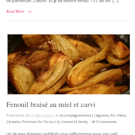
de parmesan- 2 œufs- 30 gr de beurre fondu- 1 CC de sel- […]
Read More
→
Fenouil braisé au miel et carvi
Published On
31 Mars 2016 |
In
Accompagnements ( Légumes, Riz, Pates,
Céréales, Pommes De Terres )
By
Cuisine Et Vanity
|
5 Comments
Un de mes légumes préférés que j’affectionne pour son coté