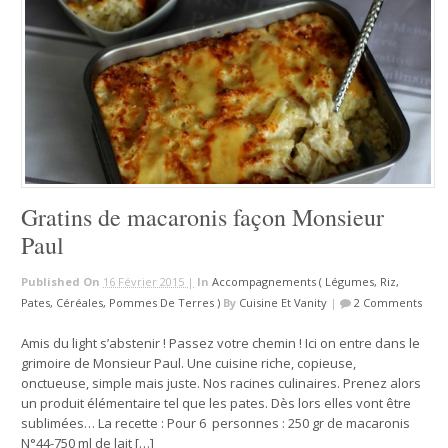
Gratins de macaronis façon Monsieur
Paul
Published On
16 Février 2015 |
In
Accompagnements ( Légumes, Riz,
Pates, Céréales, Pommes De Terres )
By
Cuisine Et Vanity
|
2 Comments
Amis du light s’abstenir ! Passez votre chemin ! Ici on entre dans le
grimoire de Monsieur Paul. Une cuisine riche, copieuse,
onctueuse, simple mais juste. Nos racines culinaires. Prenez alors
un produit élémentaire tel que les pates. Dès lors elles vont être
sublimées… La recette : Pour 6 personnes : 250 gr de macaronis
N°44-750 ml de lait […]