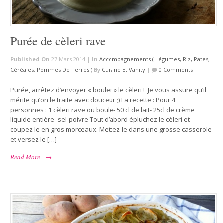
Purée de cèleri rave
Published On
27 Mars 2014 |
In
Accompagnements ( Légumes, Riz, Pates,
Céréales, Pommes De Terres )
By
Cuisine Et Vanity
|
0 Comments
Purée, arrêtez d’envoyer « bouler » le cèleri ! Je vous assure qu’il
mérite qu’on le traite avec douceur ;) La recette : Pour 4
personnes : 1 cèleri rave ou boule- 50 cl de lait- 25cl de crème
liquide entière- sel-poivre Tout d’abord épluchez le cèleri et
coupez le en gros morceaux. Mettez-le dans une grosse casserole
et versez le […]
Read More
→