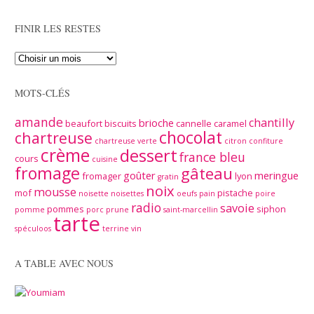
FINIR LES RESTES
MOTS-CLÉS
amande
chantilly
brioche
beaufort
biscuits
cannelle
caramel
chocolat
chartreuse
chartreuse verte
citron
confiture
crème
dessert
france bleu
cours
cuisine
fromage
gâteau
goûter
meringue
fromager
lyon
gratin
noix
mousse
mof
pistache
noisette
noisettes
oeufs
pain
poire
radio
savoie
pommes
siphon
pomme
porc
prune
saint-marcellin
tarte
spéculoos
terrine
vin
A TABLE AVEC NOUS