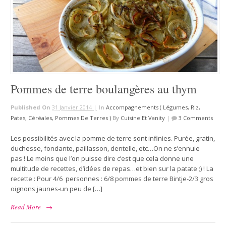
Pommes de terre boulangères au thym
Published On
31 Janvier 2014 |
In
Accompagnements ( Légumes, Riz,
Pates, Céréales, Pommes De Terres )
By
Cuisine Et Vanity
|
3 Comments
Les possibilités avec la pomme de terre sont infinies. Purée, gratin,
duchesse, fondante, paillasson, dentelle, etc…On ne s’ennuie
pas ! Le moins que l’on puisse dire c’est que cela donne une
multitude de recettes, d’idées de repas…et bien sur la patate ;) ! La
recette : Pour 4/6 personnes : 6/8 pommes de terre Bintje-2/3 gros
oignons jaunes-un peu de […]
Read More
→