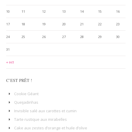
10
11
12
13
14
15
16
17
18
19
20
21
22
23
24
25
26
27
28
29
30
31
« oct
C’EST PRÊT !
Cookie Géant
Queijadinhas
Invisible salé aux carottes et cumin
Tarte rustique aux mirabelles
Cake aux zestes d’orange et huile d’olive