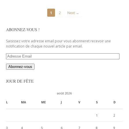
1
2
Next →
ABONNEZ-VOUS !
Saisissez votre adresse email pour vous abonneret recevoir une
notification de chaque nouvel article par email.
Adresse
Email
JOUR DE FÊTE
août 2026
L
MA
ME
J
V
S
D
1
2
3
4
5
6
7
8
9