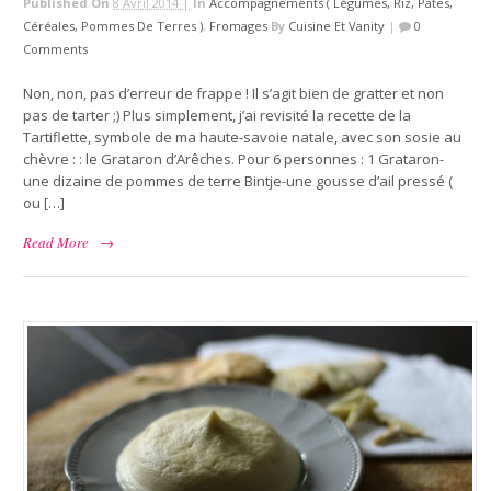
Published On
8 Avril 2014 |
In
Accompagnements ( Légumes, Riz, Pates,
Céréales, Pommes De Terres )
,
Fromages
By
Cuisine Et Vanity
|
0
Comments
Non, non, pas d’erreur de frappe ! Il s’agit bien de gratter et non
pas de tarter ;) Plus simplement, j’ai revisité la recette de la
Tartiflette, symbole de ma haute-savoie natale, avec son sosie au
chèvre : : le Grataron d’Arêches. Pour 6 personnes : 1 Grataron-
une dizaine de pommes de terre Bintje-une gousse d’ail pressé (
ou […]
Read More
→