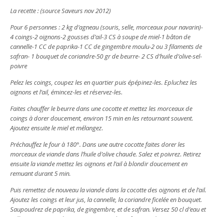
La recette :
(source Saveurs nov 2012)
Pour 6 personnes : 2 kg d’agneau (souris, selle, morceaux pour navarin)-
4 coings-2 oignons-2 gousses d’ail-3 CS à soupe de miel-1 bâton de
cannelle-1 CC de paprika-1 CC de gingembre moulu-2 ou 3 filaments de
safran- 1 bouquet de coriandre-50 gr de beurre- 2 CS d’huile d’olive-sel-
poivre
Pelez les coings, coupez les en quartier puis épépinez-les. Epluchez les
oignons et l’ail, émincez-les et réservez-les.
Faites chauffer le beurre dans une cocotte et mettez les morceaux de
coings à dorer doucement, environ 15 min en les retournant souvent.
Ajoutez ensuite le miel et mélangez.
Préchauffez le four à 180°. Dans une autre cocotte faites dorer les
morceaux de viande dans l’huile d’olive chaude. Salez et poivrez. Retirez
ensuite la viande mettez les oignons et l’ail à blondir doucement en
remuant durant 5 min.
Puis remettez de nouveau la viande dans la cocotte des oignons et de l’ail.
Ajoutez les coings et leur jus, la cannelle, la coriandre ficelée en bouquet.
Saupoudrez de paprika, de gingembre, et de safran. Versez 50 cl d’eau et