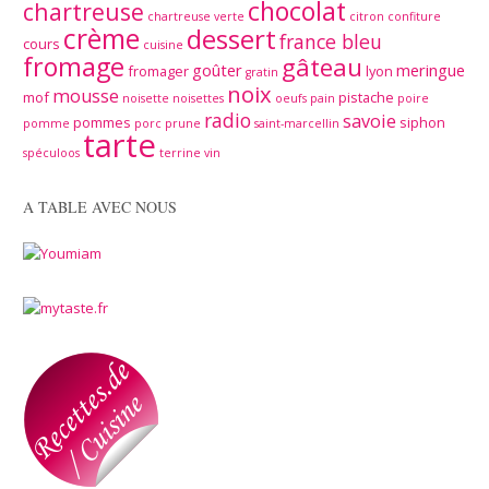
chocolat
chartreuse
chartreuse verte
citron
confiture
crème
dessert
france bleu
cours
cuisine
fromage
gâteau
goûter
meringue
fromager
lyon
gratin
noix
mousse
mof
pistache
noisette
noisettes
oeufs
pain
poire
radio
savoie
pommes
siphon
pomme
porc
prune
saint-marcellin
tarte
spéculoos
terrine
vin
A TABLE AVEC NOUS