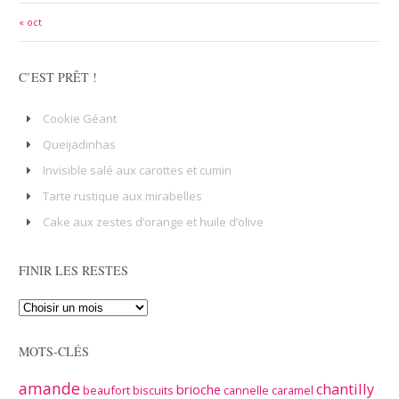
« oct
C’EST PRÊT !
Cookie Géant
Queijadinhas
Invisible salé aux carottes et cumin
Tarte rustique aux mirabelles
Cake aux zestes d’orange et huile d’olive
FINIR LES RESTES
MOTS-CLÉS
amande
chantilly
brioche
beaufort
biscuits
cannelle
caramel