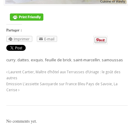
Partager :
Imprimer
E-mail
curry
,
dattes
,
exquis
,
feuille de brick
,
saint-marcellin
,
samoussas
Laurent Cartier, Maître d’hôtel aux Terrasses d’Uriage : le goût des
autres
Emission L’assiette Savoyarde sur France Bleu Pays de Savoie, La
Cerise
No comments yet.