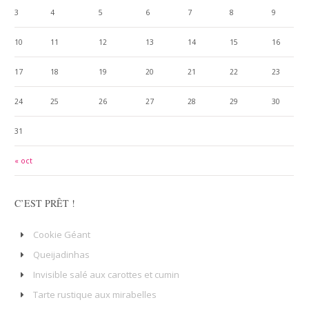
3
4
5
6
7
8
9
10
11
12
13
14
15
16
17
18
19
20
21
22
23
24
25
26
27
28
29
30
31
« oct
C’EST PRÊT !
Cookie Géant
Queijadinhas
Invisible salé aux carottes et cumin
Tarte rustique aux mirabelles