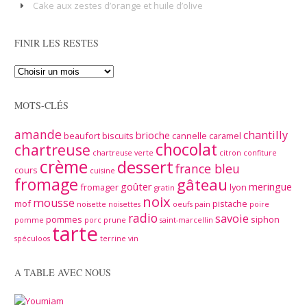
Cake aux zestes d’orange et huile d’olive
FINIR LES RESTES
MOTS-CLÉS
amande
chantilly
brioche
beaufort
biscuits
cannelle
caramel
chocolat
chartreuse
chartreuse verte
citron
confiture
crème
dessert
france bleu
cours
cuisine
fromage
gâteau
goûter
meringue
fromager
lyon
gratin
noix
mousse
mof
pistache
noisette
noisettes
oeufs
pain
poire
radio
savoie
pommes
siphon
pomme
porc
prune
saint-marcellin
tarte
spéculoos
terrine
vin
A TABLE AVEC NOUS