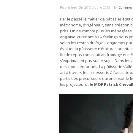
Published On
28 Octobre 2013 |
In
Commerc
Par le passé le métier de pâtissier étai
métronome, d’ingénieur, sans création
près. On ne compte plus les ménagères qu
anglaise, cuisinant au « feeling » sous p
selon les restes du frigo. Longtemps par
évoluer la pâtisserie n’était pas priorit
fin de repas consistait au fromage et mê
s’exprimaient pas sur le sujet. Dans le
des codes enfarinés. La pâtisserie s’allèg
art à travers les « desserts à l’assiette »
partis des précurseurs qui ont insufflé
les projecteurs :
le MOF Patrick Cheval