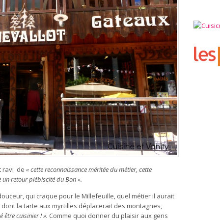
t ravi de
« cette reconnaissance méritée du métier, cette
 un retour plébiscité du Bon ».
ceur, qui craque pour le Millefeuille, quel métier il aurait
lui dont la tarte aux myrtilles déplacerait des montagnes,
 être cuisinier ! ».
Comme quoi donner du plaisir aux gens