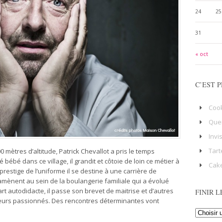
24
25
31
« oct
C’EST P
Coo
Que
Invi
Tart
00 mètres d’altitude, Patrick Chevallot a pris le temps
 bébé dans ce village, il grandit et côtoie de loin ce métier à
Cake
restige de l’uniforme il se destine à une carrière de
amènent au sein de la boulangerie familiale qui a évolué
art autodidacte, il passe son brevet de maitrise et d’autres
FINIR L
urs passionnés. Des rencontres déterminantes vont