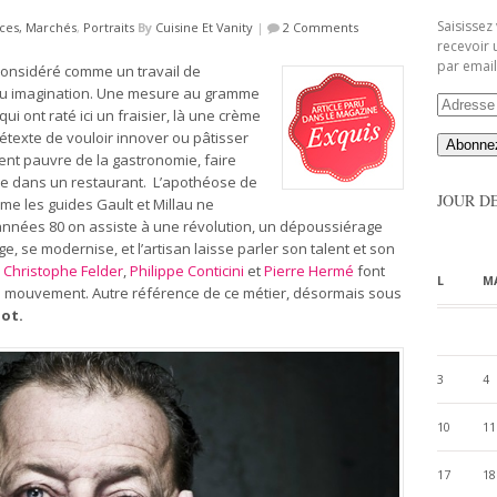
Saisissez
es, Marchés
,
Portraits
By
Cuisine Et Vanity
|
2 Comments
recevoir 
par email
t considéré comme un travail de
 ou imagination. Une mesure au gramme
Adresse
i ont raté ici un fraisier, là une crème
Email
rétexte de vouloir innover ou pâtisser
ent pauvre de la gastronomie, faire
aire dans un restaurant. L’apothéose de
JOUR D
me les guides Gault et Millau ne
s années 80 on assiste à une révolution, un dépoussiérage
e, se modernise, et l’artisan laisse parler son talent et son
.
Christophe Felder
,
Philippe Conticini
et
Pierre Hermé
font
L
M
 le mouvement. Autre référence de ce métier, désormais sous
lot.
3
4
10
11
17
18