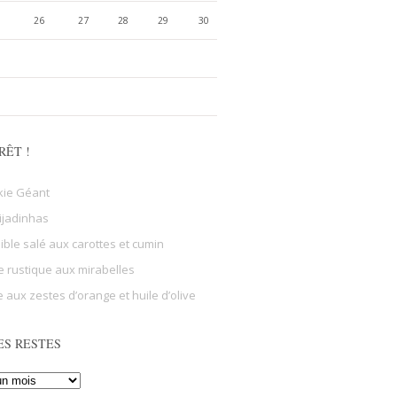
26
27
28
29
30
RÊT !
kie Géant
ijadinhas
sible salé aux carottes et cumin
e rustique aux mirabelles
 aux zestes d’orange et huile d’olive
ES RESTES