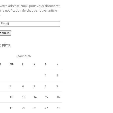
 votre adresse email pour vous abonneret
une notification de chaque nouvel article
.
E FÊTE
août 2026
A
ME
J
V
S
D
1
2
5
6
7
8
9
12
13
14
15
16
19
20
21
22
23