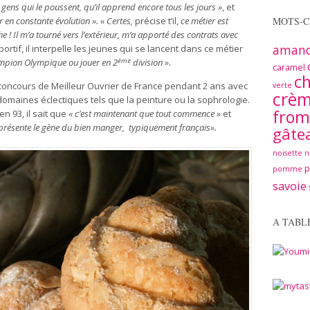
s gens qui le poussent, qu’il apprend encore tous les jours »
, et
MOTS-C
r en constante évolution ». « Certes,
précise t’il,
ce métier
est
e ! Il m’a tourné vers l’extérieur, m’a apporté des contrats avec
aman
ortif, il interpelle les jeunes qui se lancent dans ce métier
ème
hampion Olympique ou jouer en 2
division ».
caramel
ch
le concours de Meilleur Ouvrier de France pendant 2 ans avec
verte
crè
omaines éclectiques tels que la peinture ou la sophrologie.
from
en 93, il sait que
« c’est maintenant que tout commence »
et
eprésente le gène du bien manger, typiquement français».
gâte
noisette
n
pomme
savoie
A TABL