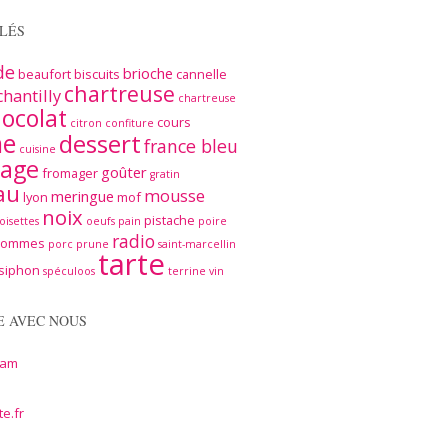
LÉS
de
brioche
beaufort
biscuits
cannelle
chartreuse
chantilly
chartreuse
ocolat
cours
citron
confiture
me
dessert
france bleu
cuisine
age
goûter
fromager
gratin
au
mousse
meringue
lyon
mof
noix
pistache
oisettes
oeufs
pain
poire
radio
pommes
porc
prune
saint-marcellin
tarte
siphon
spéculoos
terrine
vin
E AVEC NOUS