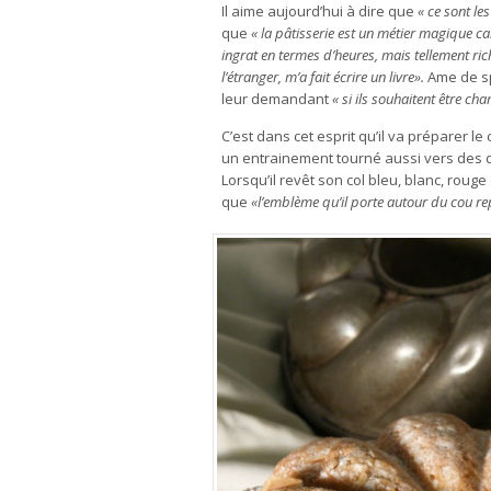
Il aime aujourd’hui à dire que
« ce sont le
que
« la pâtisserie est un métier magique ca
ingrat en termes d’heures, mais tellement rich
l’étranger, m’a fait écrire un livre».
Ame de sp
leur demandant
« si ils souhaitent être c
C’est dans cet esprit qu’il va préparer 
un entrainement tourné aussi vers des d
Lorsqu’il revêt son col bleu, blanc, rouge 
que
«l’emblème qu’il porte autour du cou r