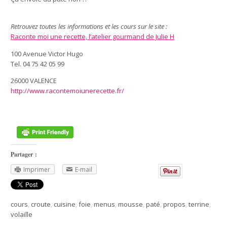
Retrouvez toutes les informations et les cours sur le site :
Raconte moi une recette, l’atelier gourmand de Julie H
100 Avenue Victor Hugo
Tel. 04 75 42 05 99
26000 VALENCE
http://www.racontemoiunerecette.fr/
Partager :
Imprimer
E-mail
cours
,
croute
,
cuisine
,
foie
,
menus
,
mousse
,
paté
,
propos
,
terrine
,
volaille