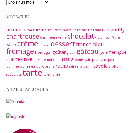
MOTS-CLÉS
amande
chantilly
brioche
beaufort
biscuits
cannelle
caramel
chocolat
chartreuse
chartreuse verte
citron
confiture
crème
dessert
france bleu
cours
cuisine
fromage
gâteau
goûter
meringue
fromager
lyon
gratin
noix
mousse
mof
pistache
noisette
noisettes
oeufs
pain
poire
radio
savoie
pommes
siphon
pomme
porc
prune
saint-marcellin
tarte
spéculoos
terrine
vin
A TABLE AVEC NOUS