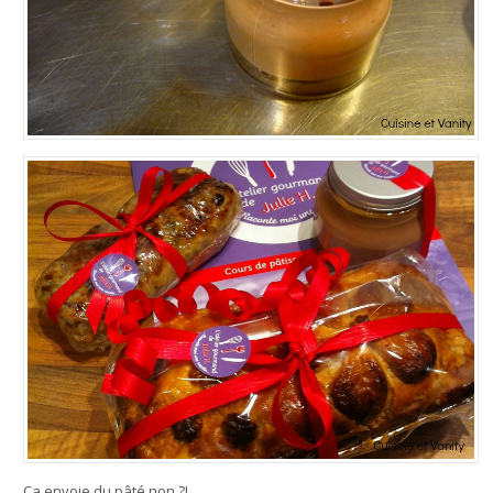
Ça envoie du pâté non ?!