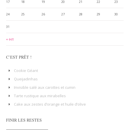
17
18
19
20
21
22
23
24
25
26
27
28
29
30
31
« oct
C’EST PRÊT !
Cookie Géant
Queijadinhas
Invisible salé aux carottes et cumin
Tarte rustique aux mirabelles
Cake aux zestes d’orange et huile d’olive
FINIR LES RESTES