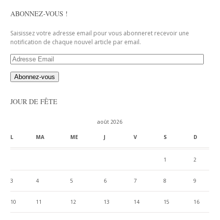
ABONNEZ-VOUS !
Saisissez votre adresse email pour vous abonneret recevoir une
notification de chaque nouvel article par email.
Adresse
Email
JOUR DE FÊTE
août 2026
L
MA
ME
J
V
S
D
1
2
3
4
5
6
7
8
9
10
11
12
13
14
15
16