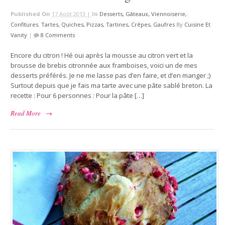
Published On
17 Août 2013 |
In
Desserts, Gâteaux, Viennoiserie,
Confitures
,
Tartes, Quiches, Pizzas, Tartines, Crêpes, Gaufres
By
Cuisine Et
Vanity
|
8 Comments
Encore du citron ! Hé oui après la mousse au citron vert et la
brousse de brebis citronnée aux framboises, voici un de mes
desserts préférés. Je ne me lasse pas d’en faire, et d’en manger ;)
Surtout depuis que je fais ma tarte avec une pâte sablé breton. La
recette : Pour 6 personnes : Pour la pâte […]
Read More
→