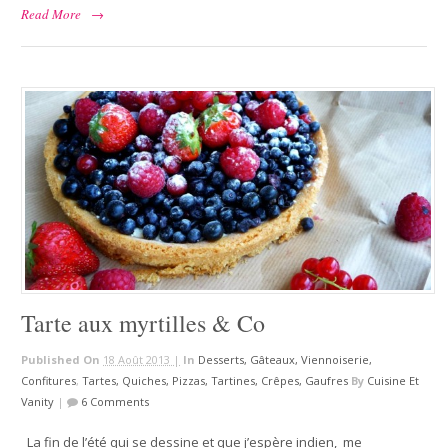
Read More
→
Tarte aux myrtilles & Co
Published On
18 Août 2013 |
In
Desserts, Gâteaux, Viennoiserie,
Confitures
,
Tartes, Quiches, Pizzas, Tartines, Crêpes, Gaufres
By
Cuisine Et
Vanity
|
6 Comments
La fin de l’été qui se dessine et que j’espère indien, me