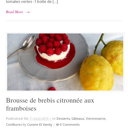
tomates vertes -1 botte de […]
Read More
→
Brousse de brebis citronnée aux
framboises
Published On
11 Août 2013 |
In
Desserts, Gâteaux, Viennoiserie,
Confitures
By
Cuisine Et Vanity
|
0 Comments