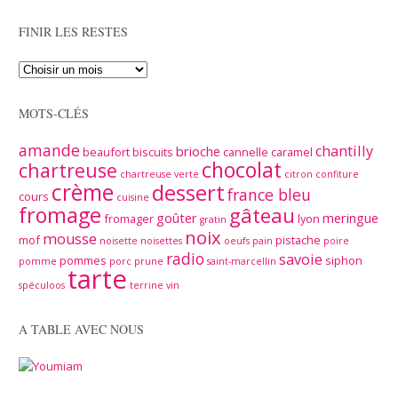
FINIR LES RESTES
MOTS-CLÉS
amande
chantilly
brioche
beaufort
biscuits
cannelle
caramel
chocolat
chartreuse
chartreuse verte
citron
confiture
crème
dessert
france bleu
cours
cuisine
fromage
gâteau
goûter
meringue
fromager
lyon
gratin
noix
mousse
mof
pistache
noisette
noisettes
oeufs
pain
poire
radio
savoie
pommes
siphon
pomme
porc
prune
saint-marcellin
tarte
spéculoos
terrine
vin
A TABLE AVEC NOUS