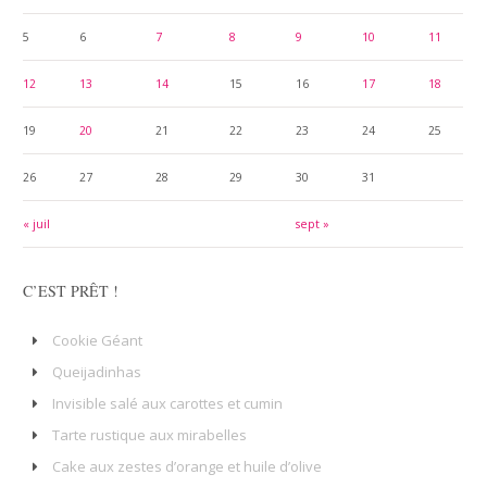
5
6
7
8
9
10
11
12
13
14
15
16
17
18
19
20
21
22
23
24
25
26
27
28
29
30
31
« juil
sept »
C’EST PRÊT !
Cookie Géant
Queijadinhas
Invisible salé aux carottes et cumin
Tarte rustique aux mirabelles
Cake aux zestes d’orange et huile d’olive