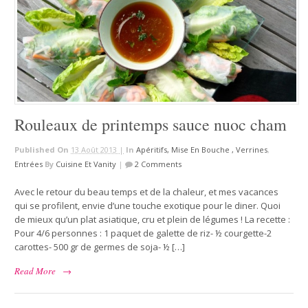
Rouleaux de printemps sauce nuoc cham
Published On
13 Août 2013 |
In
Apéritifs, Mise En Bouche , Verrines
,
Entrées
By
Cuisine Et Vanity
|
2 Comments
Avec le retour du beau temps et de la chaleur, et mes vacances
qui se profilent, envie d’une touche exotique pour le diner. Quoi
de mieux qu’un plat asiatique, cru et plein de légumes ! La recette :
Pour 4/6 personnes : 1 paquet de galette de riz- ½ courgette-2
carottes- 500 gr de germes de soja- ½ […]
Read More
→