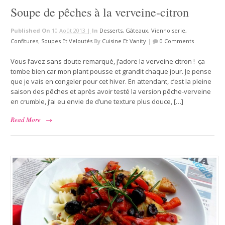
Soupe de pêches à la verveine-citron
Published On
10 Août 2013 |
In
Desserts, Gâteaux, Viennoiserie,
Confitures
,
Soupes Et Veloutés
By
Cuisine Et Vanity
|
0 Comments
Vous l’avez sans doute remarqué, j’adore la verveine citron ! ça
tombe bien car mon plant pousse et grandit chaque jour. Je pense
que je vais en congeler pour cet hiver. En attendant, c’est la pleine
saison des pêches et après avoir testé la version pêche-verveine
en crumble, j’ai eu envie de d’une texture plus douce, […]
Read More
→