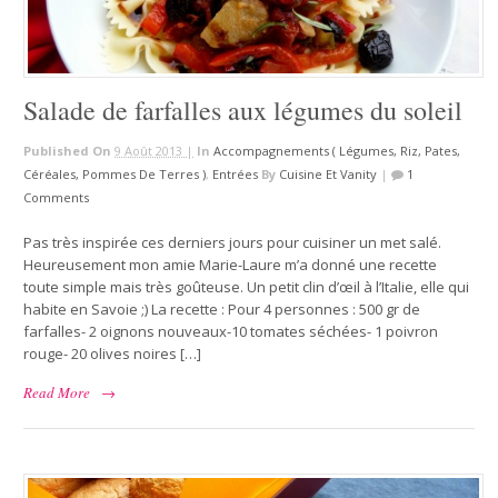
Salade de farfalles aux légumes du soleil
Published On
9 Août 2013 |
In
Accompagnements ( Légumes, Riz, Pates,
Céréales, Pommes De Terres )
,
Entrées
By
Cuisine Et Vanity
|
1
Comments
Pas très inspirée ces derniers jours pour cuisiner un met salé.
Heureusement mon amie Marie-Laure m’a donné une recette
toute simple mais très goûteuse. Un petit clin d’œil à l’Italie, elle qui
habite en Savoie ;) La recette : Pour 4 personnes : 500 gr de
farfalles- 2 oignons nouveaux-10 tomates séchées- 1 poivron
rouge- 20 olives noires […]
Read More
→