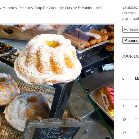
Saisissez
, Marchés
,
Produits Coup De Coeur
By
Cuisine Et Vanity
|
0
recevoir 
par email
Adresse
Email
JOUR D
L
M
3
4
10
11
17
18