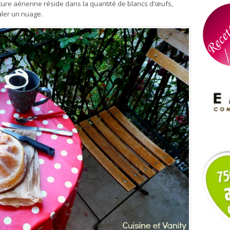
exture aérienne réside dans la quantité de blancs d’œufs,
aler un nuage.