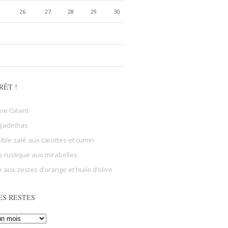
26
27
28
29
30
RÊT !
kie Géant
ijadinhas
sible salé aux carottes et cumin
e rustique aux mirabelles
 aux zestes d’orange et huile d’olive
ES RESTES