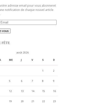
 votre adresse email pour vous abonneret
une notification de chaque nouvel article
.
E FÊTE
août 2026
A
ME
J
V
S
D
1
2
5
6
7
8
9
12
13
14
15
16
19
20
21
22
23