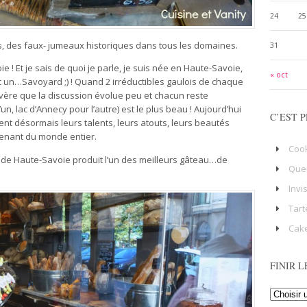
24
25
mis, des faux- jumeaux historiques dans tous les domaines.
31
ie ! Et je sais de quoi je parle, je suis née en Haute-Savoie,
« oct
c un…Savoyard ;) ! Quand 2 irréductibles gaulois de chaque
vère que la discussion évolue peu et chacun reste
un, lac d’Annecy pour l’autre) est le plus beau ! Aujourd’hui
C’EST P
ent désormais leurs talents, leurs atouts, leurs beautés
 venant du monde entier.
Coo
e de Haute-Savoie produit l’un des meilleurs gâteau…de
Que
Invi
Tart
Cake
FINIR L