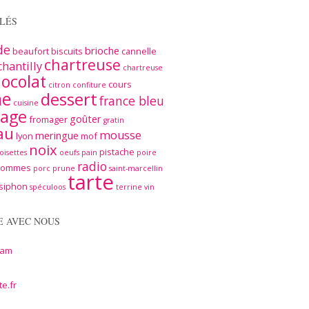
LÉS
de
brioche
beaufort
biscuits
cannelle
chartreuse
chantilly
chartreuse
ocolat
cours
citron
confiture
me
dessert
france bleu
cuisine
age
goûter
fromager
gratin
au
mousse
meringue
lyon
mof
noix
pistache
oisettes
oeufs
pain
poire
radio
pommes
porc
prune
saint-marcellin
tarte
siphon
spéculoos
terrine
vin
E AVEC NOUS