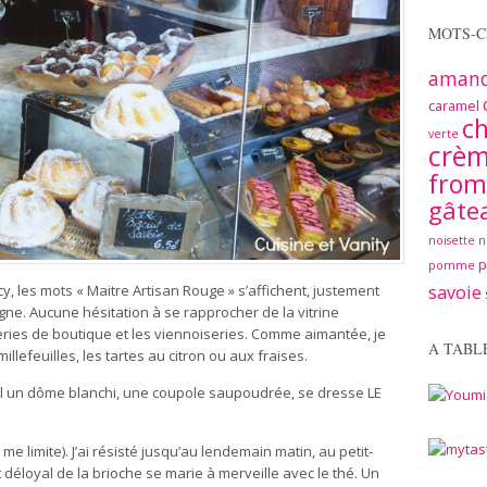
MOTS-C
aman
caramel
ch
verte
crè
from
gâte
noisette
n
pomme
, les mots « Maitre Artisan Rouge » s’affichent, justement
savoie
gne. Aucune hésitation à se rapprocher de la vitrine
ries de boutique et les viennoiseries. Comme aimantée, je
A TABL
millefeuilles, les tartes au citron ou aux fraises.
, tel un dôme blanchi, une coupole saupoudrée, se dresse LE
me limite). J’ai résisté jusqu’au lendemain matin, au petit-
t déloyal de la brioche se marie à merveille avec le thé. Un