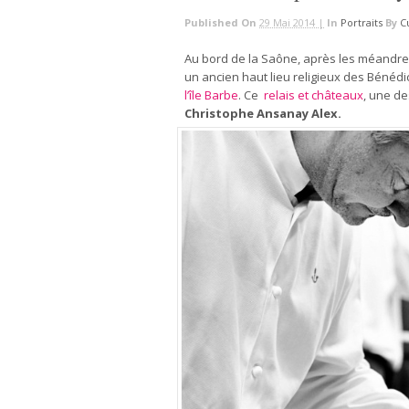
Published On
29 Mai 2014 |
In
Portraits
By
C
Au bord de la Saône, après les méandres
un ancien haut lieu religieux des Bénédi
l’île Barbe
. Ce
relais et châteaux
, une d
Christophe Ansanay Alex.