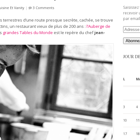
Saisissez
uisine Et Vanity
|
3 Comments
recevoir 
par email
 terrestres d’une route presque secrète, cachée, se trouve
ctins, un restaurant vieux de plus de 200 ans :
l’Auberge de
Adresse
es
grandes Tables du Monde
est le repère du chef
jean-
Email
JOUR D
L
M
3
4
10
11
17
18