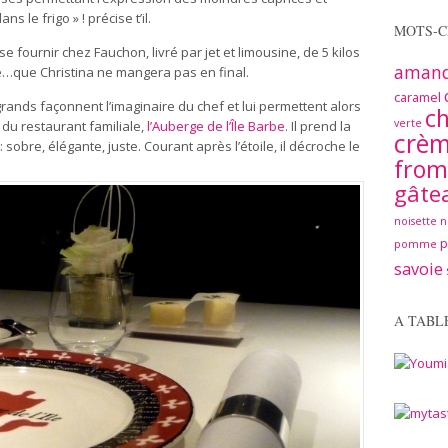
ns le frigo » ! précise t’il.
MOTS-C
 se fournir chez Fauchon, livré par jet et limousine, de 5 kilos
aman
e…que Christina ne mangera pas en final.
caramel
rands façonnent l’imaginaire du chef et lui permettent alors
ch
verte
 du restaurant familiale,
l’Auberge de l’Île Barbe
. Il prend la
crè
sobre, élégante, juste. Courant après l’étoile, il décroche le
from
gâte
noisette
n
pomme
savoie
A TABL