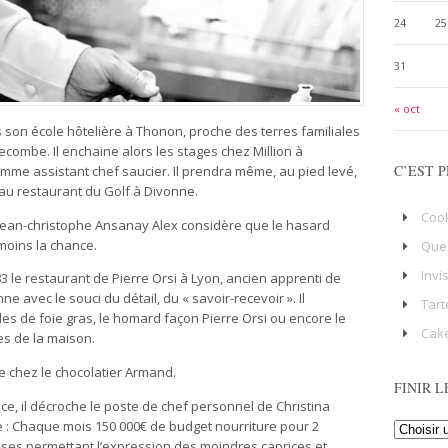
24
25
31
« oct
 son école hôtelière à Thonon, proche des terres familiales
ombe. Il enchaine alors les stages chez Million à
C’EST P
omme assistant chef saucier. Il prendra même, au pied levé,
 au restaurant du Golf à Divonne.
Coo
n, Jean-christophe Ansanay Alex considère que le hasard
moins la chance.
Que
Invi
83 le restaurant de Pierre Orsi à Lyon, ancien apprenti de
nne avec le souci du détail, du « savoir-recevoir ». Il
Tart
es de foie gras, le homard façon Pierre Orsi ou encore le
Cake
s de la maison.
ie chez le chocolatier Armand.
FINIR L
, il décroche le poste de chef personnel de Christina
e : Chaque mois 150 000€ de budget nourriture pour 2
es permettant l’expression des moindres caprices et