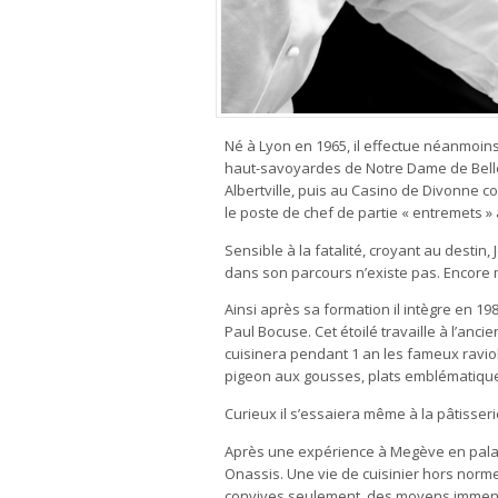
Né à Lyon en 1965, il effectue néanmoins
haut-savoyardes de Notre Dame de Bellec
Albertville, puis au Casino de Divonne c
le poste de chef de partie « entremets »
Sensible à la fatalité, croyant au desti
dans son parcours n’existe pas. Encore 
Ainsi après sa formation il intègre en 19
Paul Bocuse. Cet étoilé travaille à l’ancie
cuisinera pendant 1 an les fameux raviol
pigeon aux gousses, plats emblématique
Curieux il s’essaiera même à la pâtisser
Après une expérience à Megève en palace
Onassis. Une vie de cuisinier hors norm
convives seulement, des moyens immens