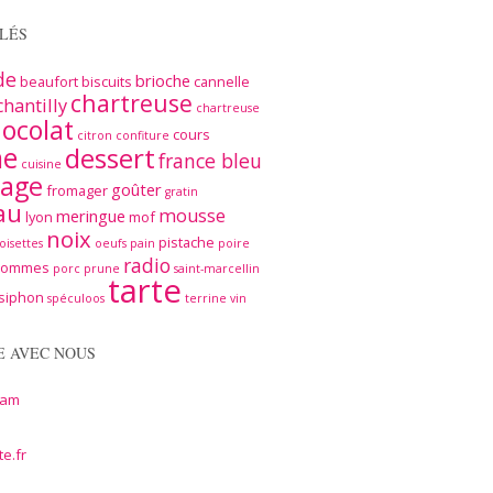
LÉS
de
brioche
beaufort
biscuits
cannelle
chartreuse
chantilly
chartreuse
ocolat
cours
citron
confiture
me
dessert
france bleu
cuisine
age
goûter
fromager
gratin
au
mousse
meringue
lyon
mof
noix
pistache
oisettes
oeufs
pain
poire
radio
pommes
porc
prune
saint-marcellin
tarte
siphon
spéculoos
terrine
vin
E AVEC NOUS