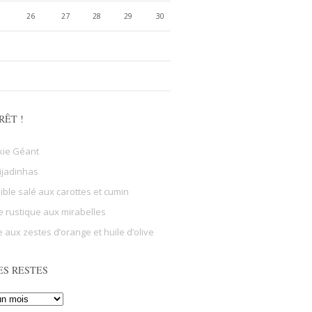
26
27
28
29
30
RÊT !
kie Géant
ijadinhas
sible salé aux carottes et cumin
e rustique aux mirabelles
 aux zestes d’orange et huile d’olive
ES RESTES