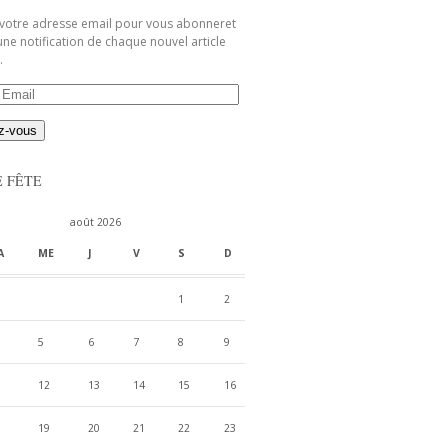
 votre adresse email pour vous abonneret
une notification de chaque nouvel article
.
E FÊTE
août 2026
A
ME
J
V
S
D
1
2
5
6
7
8
9
12
13
14
15
16
19
20
21
22
23