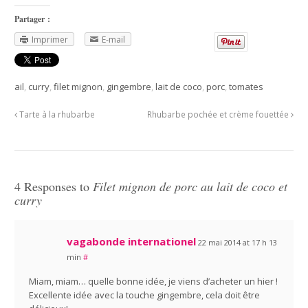
Partager :
Imprimer
E-mail
ail
,
curry
,
filet mignon
,
gingembre
,
lait de coco
,
porc
,
tomates
Tarte à la rhubarbe
Rhubarbe pochée et crème fouettée
4 Responses to
Filet mignon de porc au lait de coco et
curry
vagabonde internationel
22 mai 2014 at 17 h 13
min
#
Miam, miam… quelle bonne idée, je viens d’acheter un hier !
Excellente idée avec la touche gingembre, cela doit être