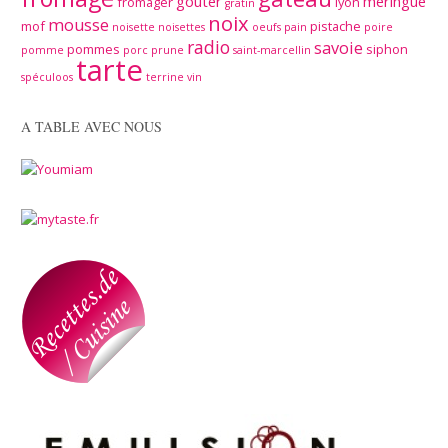
goûter
meringue
fromager
lyon
gratin
noix
mousse
mof
pistache
noisette
noisettes
oeufs
pain
poire
radio
savoie
pommes
siphon
pomme
porc
prune
saint-marcellin
tarte
spéculoos
terrine
vin
A TABLE AVEC NOUS