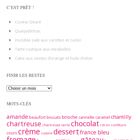
C’EST PRÊT !
Cookie Géant
Queijadinhas
Invisible salé aux carottes et cumin
Tarte rustique aux mirabelles
Cake aux zestes d’orange et huile d’olive
FINIR LES RESTES
MOTS-CLÉS
amande
chantilly
brioche
beaufort
biscuits
cannelle
caramel
chocolat
chartreuse
chartreuse verte
citron
confiture
crème
dessert
france bleu
cours
cuisine
fromage
gâteau