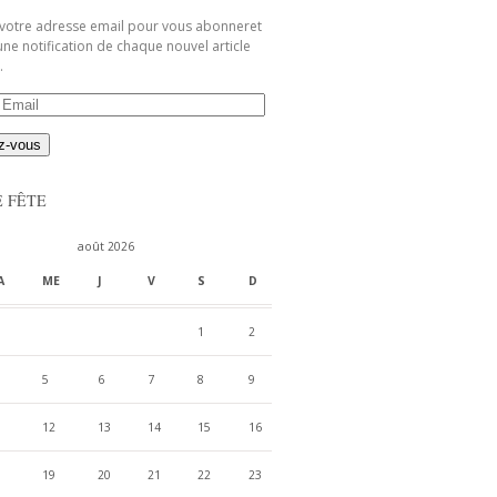
 votre adresse email pour vous abonneret
une notification de chaque nouvel article
.
E FÊTE
août 2026
A
ME
J
V
S
D
1
2
5
6
7
8
9
12
13
14
15
16
19
20
21
22
23