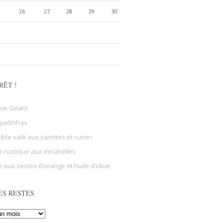
26
27
28
29
30
RÊT !
kie Géant
ijadinhas
sible salé aux carottes et cumin
e rustique aux mirabelles
 aux zestes d’orange et huile d’olive
ES RESTES