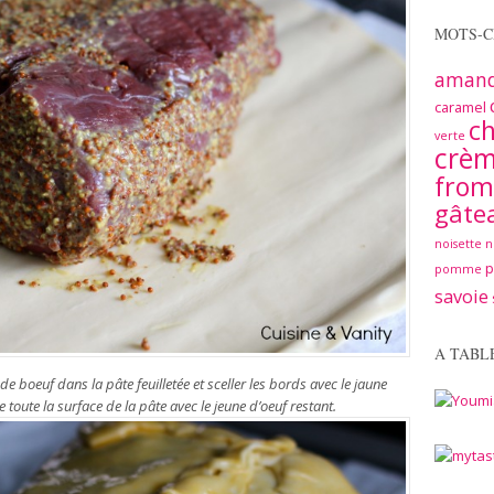
MOTS-C
aman
caramel
ch
verte
crè
from
gâte
noisette
n
pomme
savoie
A TABL
 de boeuf dans la pâte feuilletée et sceller les bords avec le jaune
toute la surface de la pâte avec le jeune d’oeuf restant.