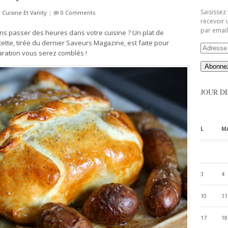
Saisissez
y
Cuisine Et Vanity
|
0 Comments
recevoir 
par email
ans passer des heures dans votre cuisine ? Un plat de
cette, tirée du dernier Saveurs Magazine, est faite pour
Adresse
aration vous serez comblés !
Email
JOUR D
L
M
3
4
10
11
17
18