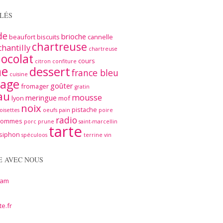
LÉS
de
brioche
beaufort
biscuits
cannelle
chartreuse
chantilly
chartreuse
ocolat
cours
citron
confiture
me
dessert
france bleu
cuisine
age
goûter
fromager
gratin
au
mousse
meringue
lyon
mof
noix
pistache
oisettes
oeufs
pain
poire
radio
pommes
porc
prune
saint-marcellin
tarte
siphon
spéculoos
terrine
vin
E AVEC NOUS