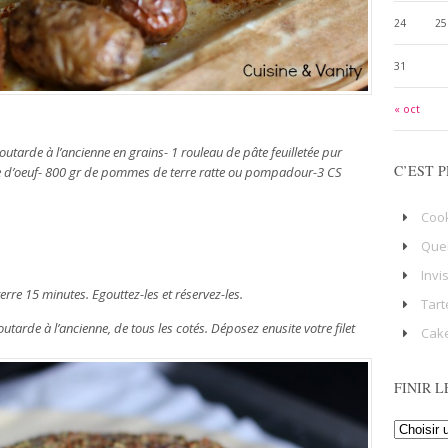
24
25
31
« oct
outarde à l’ancienne en grains- 1 rouleau de pâte feuilletée pur
C’EST P
ne d’oeuf- 800 gr de pommes de terre ratte ou pompadour-3 CS
Coo
Que
Invi
erre 15 minutes. Egouttez-les et réservez-les.
Tart
arde à l’ancienne, de tous les cotés. Déposez enusite votre filet
Cake
FINIR L