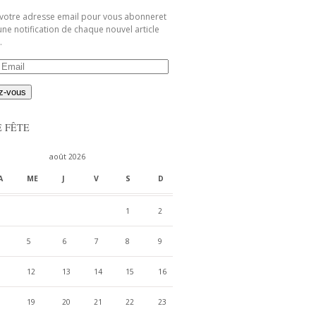
 votre adresse email pour vous abonneret
une notification de chaque nouvel article
.
E FÊTE
août 2026
A
ME
J
V
S
D
1
2
5
6
7
8
9
12
13
14
15
16
19
20
21
22
23