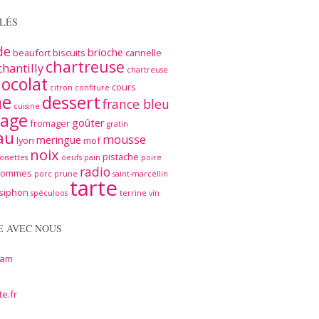
LÉS
de
brioche
beaufort
biscuits
cannelle
chartreuse
chantilly
chartreuse
ocolat
cours
citron
confiture
me
dessert
france bleu
cuisine
age
goûter
fromager
gratin
au
mousse
meringue
lyon
mof
noix
pistache
oisettes
oeufs
pain
poire
radio
pommes
porc
prune
saint-marcellin
tarte
siphon
spéculoos
terrine
vin
E AVEC NOUS