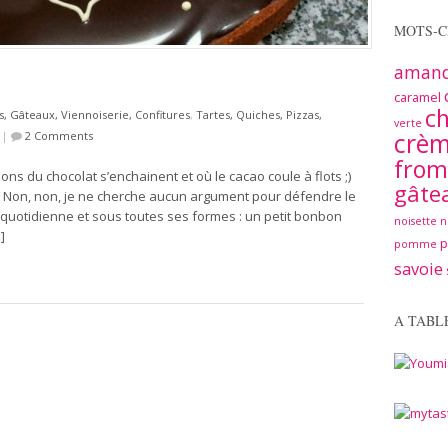
MOTS-C
aman
caramel
ch
s, Gâteaux, Viennoiserie, Confitures
,
Tartes, Quiches, Pizzas,
verte
crè
|
2 Comments
from
s du chocolat s’enchainent et où le cacao coule à flots ;)
gâte
 ! Non, non, je ne cherche aucun argument pour défendre le
quotidienne et sous toutes ses formes : un petit bonbon
noisette
n
]
pomme
savoie
A TABL