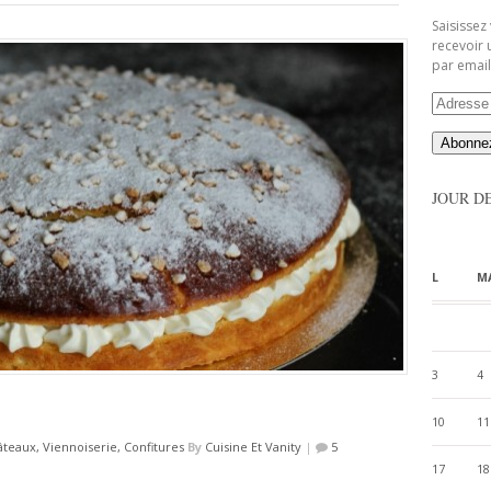
Saisissez
recevoir 
par email
Adresse
Email
JOUR D
L
M
3
4
10
11
âteaux, Viennoiserie, Confitures
By
Cuisine Et Vanity
|
5
17
18