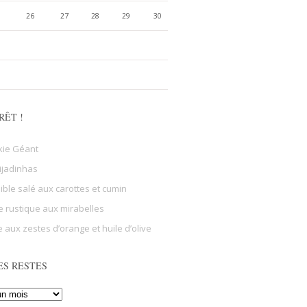
26
27
28
29
30
RÊT !
kie Géant
ijadinhas
sible salé aux carottes et cumin
e rustique aux mirabelles
 aux zestes d’orange et huile d’olive
ES RESTES