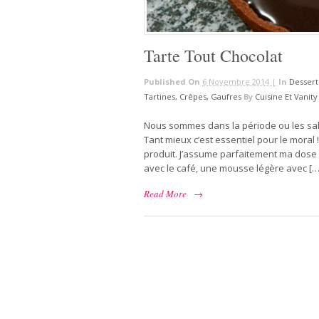
Tarte Tout Chocolat
Published On
6 Novembre 2014 |
In
Dessert
Tartines, Crêpes, Gaufres
By
Cuisine Et Vanity
Nous sommes dans la période ou les salon
Tant mieux c’est essentiel pour le moral
produit. J’assume parfaitement ma dose 
avec le café, une mousse légère avec […
Read More
→