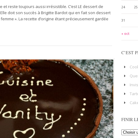
et reste toujours aussi irrésistible. C’est LE dessert de
24
25
Elle doit son succès à Brigitte Bardot qui en fait son dessert
la femme ». La recette d’origine étant précieusement gardée
31
« oct
C’EST P
Coo
Que
Invi
Tart
Cake
FINIR L