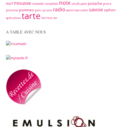
noix
mousse
mof
pistache
noisette
noisettes
oeufs
pain
poire
radio
savoie
pommes
siphon
pomme
porc
prune
saint-marcellin
tarte
spéculoos
terrine
vin
A TABLE AVEC NOUS