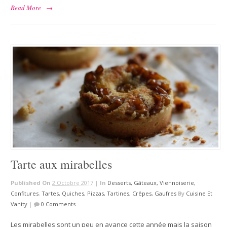
Read More
→
Tarte aux mirabelles
Published On
2 Octobre 2017 |
In
Desserts, Gâteaux, Viennoiserie,
Confitures
,
Tartes, Quiches, Pizzas, Tartines, Crêpes, Gaufres
By
Cuisine Et
Vanity
|
0 Comments
Les mirabelles sont un peu en avance cette année mais la saison