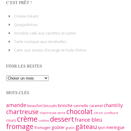
C’EST PRÊT !
Cookie Géant
Queijadinhas
Invisible salé aux carottes et cumin
Tarte rustique aux mirabelles
Cake aux zestes d’orange et huile d’olive
FINIR LES RESTES
MOTS-CLÉS
amande
chantilly
brioche
beaufort
biscuits
cannelle
caramel
chocolat
chartreuse
chartreuse verte
citron
confiture
crème
dessert
france bleu
cours
cuisine
fromage
gâteau
goûter
meringue
fromager
lyon
gratin