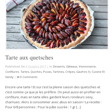
Tarte aux quetsches
Published On
9 Octobre 2017 |
In
Desserts, Gâteaux, Viennoiserie,
Confitures
,
Tartes, Quiches, Pizzas, Tartines, Crêpes, Gaufres
By
Cuisine Et
Vanity
|
0 Comments
Encore une tarte ! Et oui c’est la pleine saison des quetsches et
c’est comme ça que je les préfère. On peut aussi en profiter en
confiture, mais en tarte elles gardent leurs rondeurs sexy,
charnues. Alors à consommer avec abus en saison ! La recette :
Pour 6/8 personnes : Pour la pâte sucrée : 1 gr […]