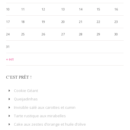
10
11
12
13
14
15
16
17
18
19
20
21
22
23
24
25
26
27
28
29
30
31
« oct
C’EST PRÊT !
Cookie Géant
Queijadinhas
Invisible salé aux carottes et cumin
Tarte rustique aux mirabelles
Cake aux zestes d’orange et huile d’olive