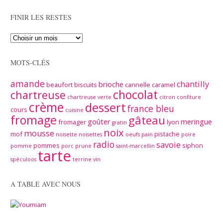
FINIR LES RESTES
MOTS-CLÉS
amande
chantilly
brioche
beaufort
biscuits
cannelle
caramel
chocolat
chartreuse
chartreuse verte
citron
confiture
crème
dessert
france bleu
cours
cuisine
fromage
gâteau
goûter
meringue
fromager
lyon
gratin
noix
mousse
mof
pistache
noisette
noisettes
oeufs
pain
poire
radio
savoie
pommes
siphon
pomme
porc
prune
saint-marcellin
tarte
spéculoos
terrine
vin
A TABLE AVEC NOUS