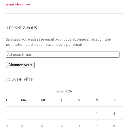
Read More
→
ABONNEZ-VOUS !
Saisissez votre adresse email pour vous abonneret recevoir une
notification de chaque nouvel article par email.
Adresse
Email
JOUR DE FÊTE
août 2026
L
MA
ME
J
V
S
D
1
2
3
4
5
6
7
8
9