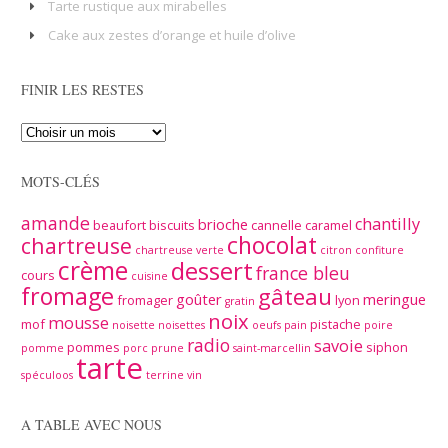
Tarte rustique aux mirabelles
Cake aux zestes d’orange et huile d’olive
FINIR LES RESTES
MOTS-CLÉS
amande
chantilly
brioche
beaufort
biscuits
cannelle
caramel
chocolat
chartreuse
chartreuse verte
citron
confiture
crème
dessert
france bleu
cours
cuisine
fromage
gâteau
goûter
meringue
fromager
lyon
gratin
noix
mousse
mof
pistache
noisette
noisettes
oeufs
pain
poire
radio
savoie
pommes
siphon
pomme
porc
prune
saint-marcellin
tarte
spéculoos
terrine
vin
A TABLE AVEC NOUS