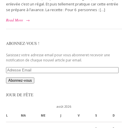
enlevée c’est un régal. Et puis tellement pratique car cette entrée
se prépare à l’avance. La recette : Pour 6 personnes : […]
Read More
→
ABONNEZ-VOUS !
Saisissez votre adresse email pour vous abonneret recevoir une
notification de chaque nouvel article par email.
Adresse
Email
JOUR DE FÊTE
août 2026
L
MA
ME
J
V
S
D