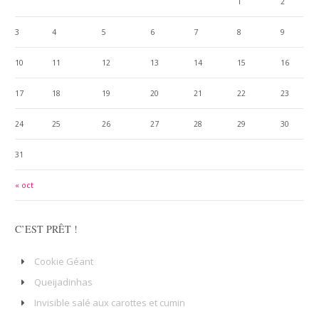
1
2
3
4
5
6
7
8
9
10
11
12
13
14
15
16
17
18
19
20
21
22
23
24
25
26
27
28
29
30
31
« oct
C’EST PRÊT !
Cookie Géant
Queijadinhas
Invisible salé aux carottes et cumin