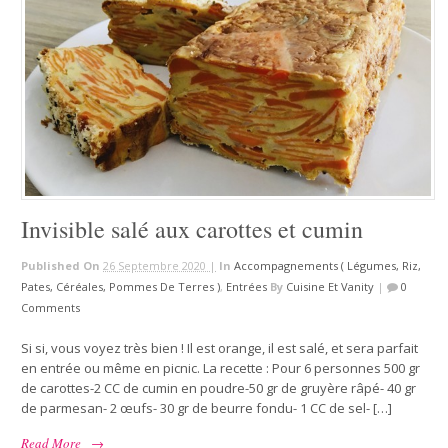
Invisible salé aux carottes et cumin
Published On
26 Septembre 2020 |
In
Accompagnements ( Légumes, Riz,
Pates, Céréales, Pommes De Terres )
,
Entrées
By
Cuisine Et Vanity
|
0
Comments
Si si, vous voyez très bien ! Il est orange, il est salé, et sera parfait
en entrée ou même en picnic. La recette : Pour 6 personnes 500 gr
de carottes-2 CC de cumin en poudre-50 gr de gruyère râpé- 40 gr
de parmesan- 2 œufs- 30 gr de beurre fondu- 1 CC de sel- […]
Read More
→