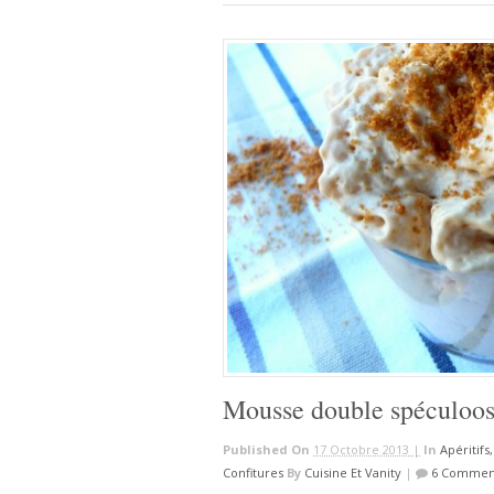
Mousse double spéculoo
Published On
17 Octobre 2013 |
In
Apéritifs
Confitures
By
Cuisine Et Vanity
|
6 Commen