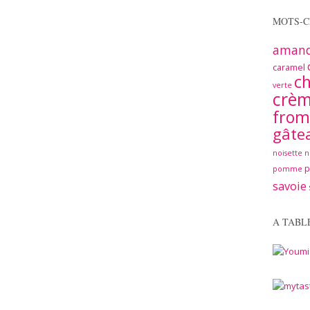
MOTS-C
aman
caramel
ch
verte
crè
from
gâte
noisette
n
pomme
savoie
A TABL