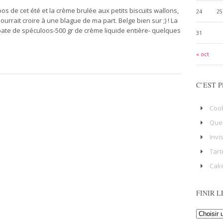
os de cet été et la crème brulée aux petits biscuits wallons,
24
25
urrait croire à une blague de ma part. Belge bien sur ;) ! La
 pate de spéculoos-500 gr de crème liquide entière- quelques
31
« oct
C’EST P
Coo
Que
Invi
Tart
Cake
FINIR L