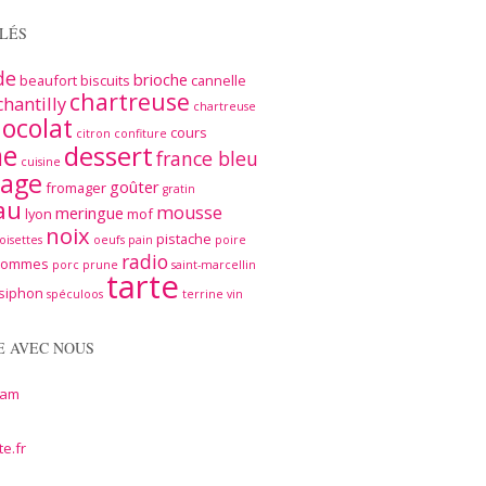
LÉS
de
brioche
beaufort
biscuits
cannelle
chartreuse
chantilly
chartreuse
ocolat
cours
citron
confiture
me
dessert
france bleu
cuisine
age
goûter
fromager
gratin
au
mousse
meringue
lyon
mof
noix
pistache
oisettes
oeufs
pain
poire
radio
pommes
porc
prune
saint-marcellin
tarte
siphon
spéculoos
terrine
vin
E AVEC NOUS