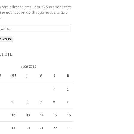
 votre adresse email pour vous abonneret
une notification de chaque nouvel article
.
E FÊTE
août 2026
A
ME
J
V
S
D
1
2
5
6
7
8
9
12
13
14
15
16
19
20
21
22
23