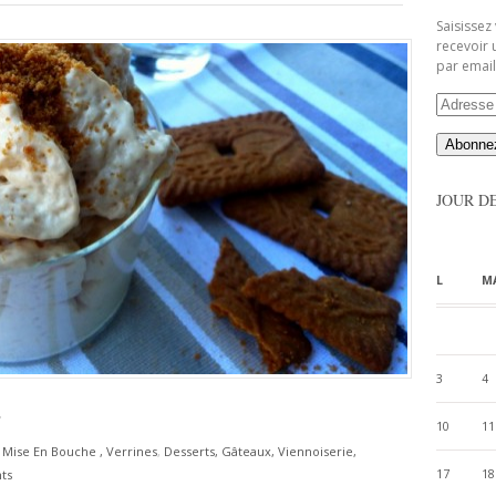
Saisissez
recevoir 
par email
Adresse
Email
JOUR D
L
M
3
4
s
10
11
, Mise En Bouche , Verrines
,
Desserts, Gâteaux, Viennoiserie,
17
18
ts