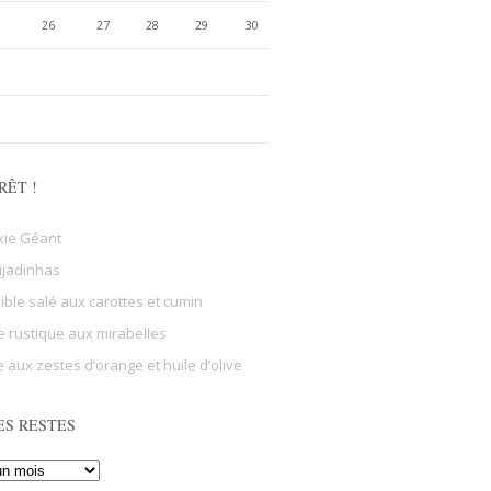
26
27
28
29
30
RÊT !
kie Géant
ijadinhas
sible salé aux carottes et cumin
e rustique aux mirabelles
 aux zestes d’orange et huile d’olive
ES RESTES