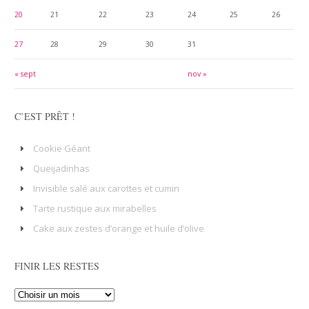
20
21
22
23
24
25
26
27
28
29
30
31
« sept
nov »
C’EST PRÊT !
Cookie Géant
Queijadinhas
Invisible salé aux carottes et cumin
Tarte rustique aux mirabelles
Cake aux zestes d’orange et huile d’olive
FINIR LES RESTES