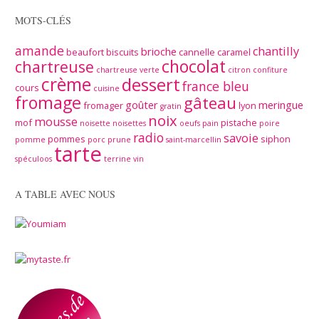
MOTS-CLÉS
amande
chantilly
brioche
beaufort
biscuits
cannelle
caramel
chocolat
chartreuse
chartreuse verte
citron
confiture
crème
dessert
france bleu
cours
cuisine
fromage
gâteau
goûter
meringue
fromager
lyon
gratin
noix
mousse
mof
pistache
noisette
noisettes
oeufs
pain
poire
radio
savoie
pommes
siphon
pomme
porc
prune
saint-marcellin
tarte
spéculoos
terrine
vin
A TABLE AVEC NOUS