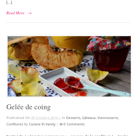
[…]
Read More
→
Gelée de coing
Published On
20 Octobre 2014 |
In
Desserts, Gâteaux, Viennoiserie,
Confitures
By
Cuisine Et Vanity
|
0 Comments