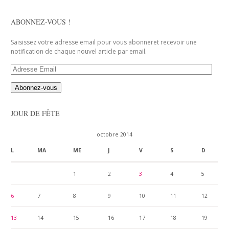
ABONNEZ-VOUS !
Saisissez votre adresse email pour vous abonneret recevoir une
notification de chaque nouvel article par email.
Adresse
Email
JOUR DE FÊTE
octobre 2014
L
MA
ME
J
V
S
D
1
2
3
4
5
6
7
8
9
10
11
12
13
14
15
16
17
18
19